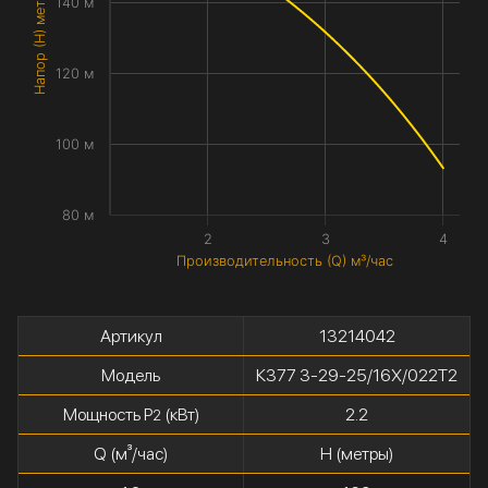
Напор (H) метры
140 м
120 м
100 м
80 м
2
3
4
Производительность (Q) м³/час
Артикул
13214042
Модель
К377 3-29-25/16Х/022Т2
Мощность P
(кВт)
2.2
2
Q (м³/час)
H (метры)