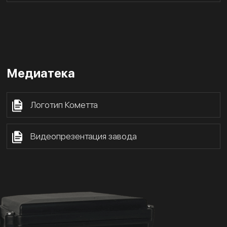
Медиатека
Логотип Кометта
Видеопрезентация завода