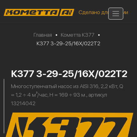
Сделано для России
Главная
•
Кометта К377
•
К377 3-29-25/16Х/022Т2
К377 3-29-25/16Х/022Т2
Многоступенчатый насос из AISI 316, 2,2 кВт, Q
= 1,2 ÷ 4 м³/час, H = 169 ÷ 93 м., артикул
13214042