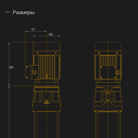
Размеры
127
168
280