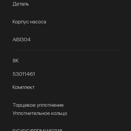
Деталь
Корпус насоса
AISI304
8К
53011461
Комплект
Торцевое уплотнение
Уплотнительное кольцо
SiC/SiC/EPDM/AISI316