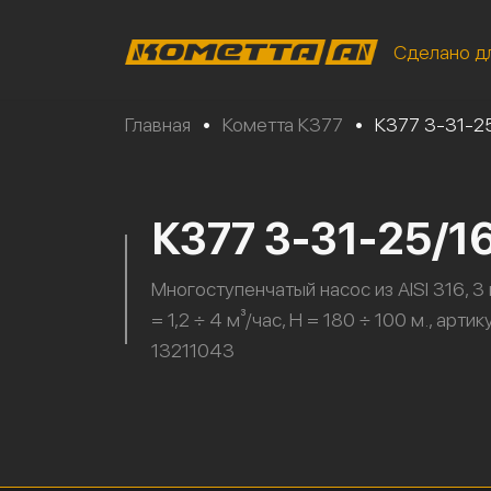
Сделано д
Главная
•
Кометта К377
•
К377 3-31-2
К377 3-31-25/1
Многоступенчатый насос из AISI 316, 3 
= 1,2 ÷ 4 м³/час, H = 180 ÷ 100 м., артик
13211043