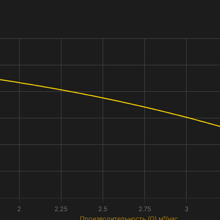
2
2.25
2.5
2.75
3
Производительность (Q) м³/час