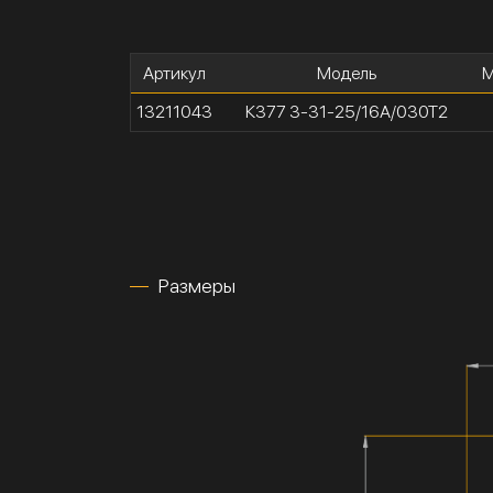
Артикул
Модель
М
13211043
К377 3-31-25/16А/030Т2
Размеры