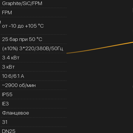
Graphite/SiC/FPM
FPM
и
от -10 до +105 °C
25 бар при 50 °C
(±10%) 3*220/380В/50Гц
3.4 кВт
3 кВт
10.6/6.1 A
~2900 об/мин
IP55
IE3
Фланцевое
31
DN25