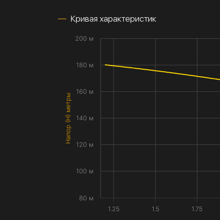
Кривая характеристик
200 м
180 м
160 м
Напор (H) метры
140 м
120 м
100 м
80 м
1.25
1.5
1.75