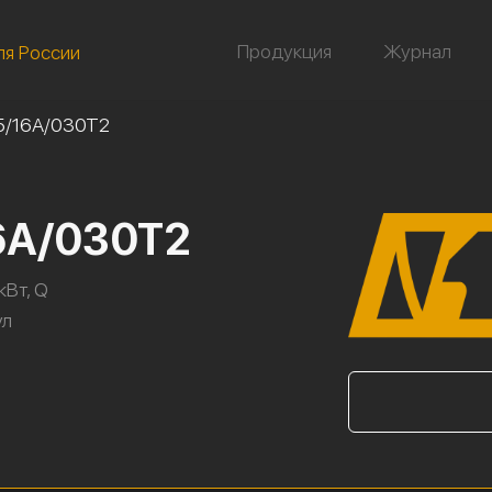
Продукция
Журнал
ля России
5/16А/030Т2
6А/030Т2
кВт, Q
ул