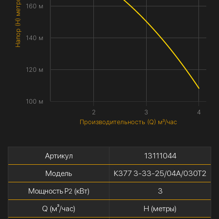
Напор (H) метры
160 м
140 м
120 м
100 м
2
3
4
Производительность (Q) м³/час
Артикул
13111044
Модель
К377 3-33-25/04А/030Т2
Мощность P
(кВт)
3
2
Q (м³/час)
H (метры)