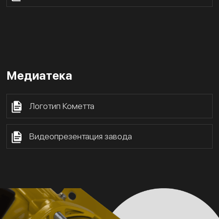
Медиатека
Логотип Кометта
Видеопрезентация завода