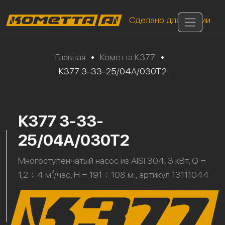
Сделано для России
Главная
•
Кометта К377
•
К377 3-33-25/04А/030Т2
К377 3-33-
25/04А/030Т2
Многоступенчатый насос из AISI 304, 3 кВт, Q =
1,2 ÷ 4 м³/час, H = 191 ÷ 108 м., артикул 13111044