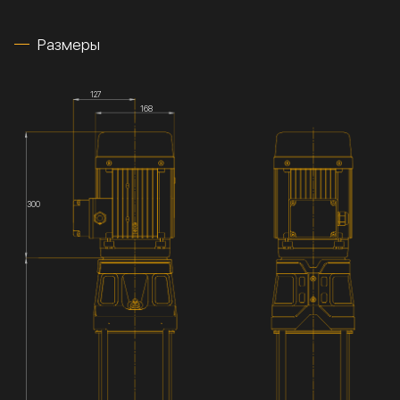
Размеры
127
168
300