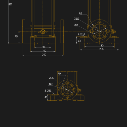
827
R9
DN25
Ø85
4-Ø13
75
43
180
100
235
150
250
R9
Ø85
DN25
4-Ø13
43