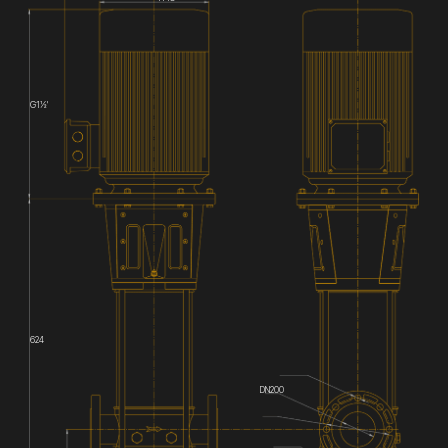
G1½'
624
DN200