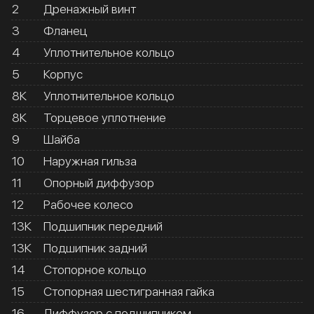
2
Дренажный винт
3
Фланец
4
Уплотнительное кольцо
5
Корпус
8К
Уплотнительное кольцо
8К
Торцевое уплотнение
9
Шайба
10
Наружная гильза
11
Опорный диффузор
12
Рабочее колесо
13К
Подшипник передний
13К
Подшипник задний
14
Стопорное кольцо
15
Стопорная шестигранная гайка
16
Диффузор с подшипником