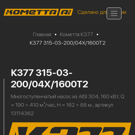
Сделано для России
Главная
•
Кометта К377
•
К377 315-03-200/04Х/1600Т2
К377 315-03-
200/04Х/1600Т2
Многоступенчатый насос из AISI 304, 160 кВт, Q
= 190 ÷ 410 м³/час, H = 162 ÷ 88 м., артикул
13114362