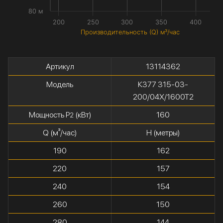
80 м
200
250
300
350
400
Производительность (Q) м³/час
Артикул
13114362
Модель
К377 315-03-
200/04Х/1600Т2
Мощность P
(кВт)
160
2
Q (м³/час)
H (метры)
190
162
220
157
240
154
260
150
280
144