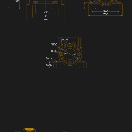
526
520
200
700
50
420
12хØ26
Ø260
DN200
Ø310
Ø360