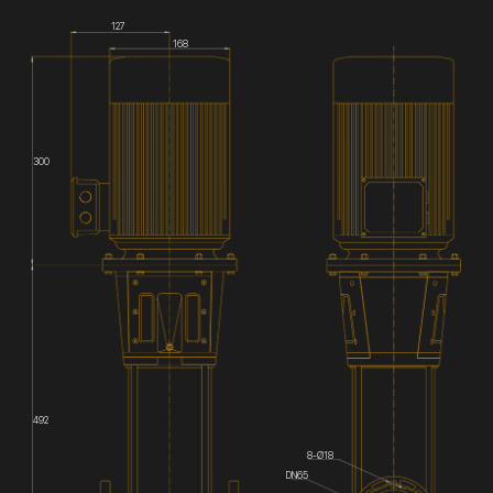
127
168
300
492
8-Ø18
DN65