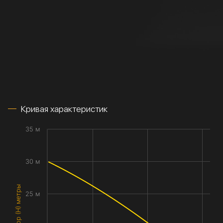
Кривая характеристик
35 м
30 м
Напор (H) метры
25 м