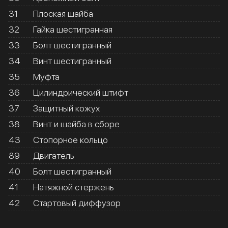
31
Плоская шайба
32
Гайка шестигранная
33
Болт шестигранный
34
Винт шестигранный
35
Муфта
36
Цилиндрический штифт
37
Защитный кожух
38
Винт и шайба в сборе
43
Стопорное кольцо
89
Двигатель
40
Болт шестигранный
41
Натяжной стержень
42
Стартовый диффузор