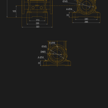
Ø145
4-Ø14
105
33
240
170
296
226
320
8-Ø18
Ø145
DN65
4-Ø14
33