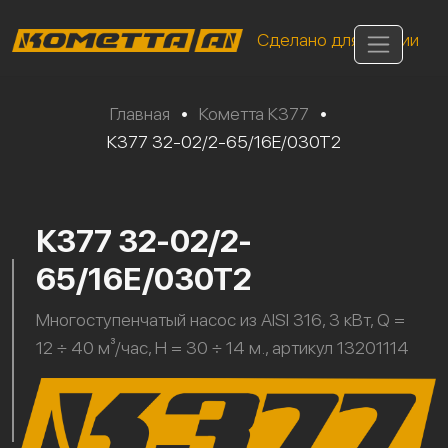
Сделано для России
Главная
•
Кометта К377
•
К377 32-02/2-65/16Е/030Т2
К377 32-02/2-
65/16Е/030Т2
Многоступенчатый насос из AISI 316, 3 кВт, Q =
12 ÷ 40 м³/час, H = 30 ÷ 14 м., артикул 13201114