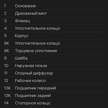
1
Основание
2
Дренажный винт
3
Фланец
4
Уплотнительное кольцо
5
Корпус
8К
Уплотнительное кольцо
8К
Торцевое уплотнение
9
Шайба
10
Наружная гильза
11
Опорный диффузор
12
Рабочее колесо
13К
Подшипник передний
13К
Подшипник задний
14
Стопорное кольцо