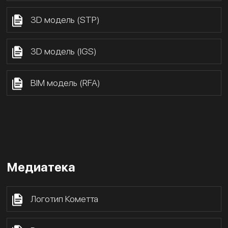
3D модель (STP)
3D модель (IGS)
BIM модель (RFA)
Медиатека
Логотип Кометта