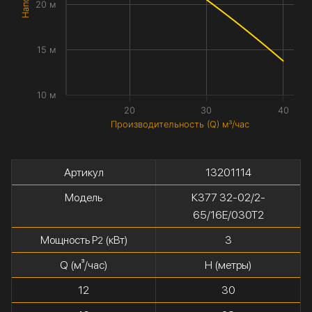
20 м
15 м
10 м
20
30
40
Производительность (Q) м³/час
Артикул
13201114
Модель
К377 32-02/2-
65/16Е/030Т2
Мощность P
(кВт)
3
2
Q (м³/час)
H (метры)
12
30