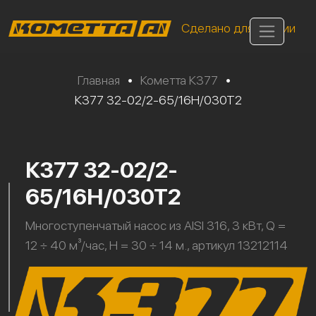
Сделано для России
Главная
•
Кометта К377
•
К377 32-02/2-65/16Н/030Т2
К377 32-02/2-
65/16Н/030Т2
Многоступенчатый насос из AISI 316, 3 кВт, Q =
12 ÷ 40 м³/час, H = 30 ÷ 14 м., артикул 13212114