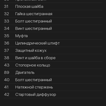
31
Плоская шайба
32
Гайка шестигранная
33
Болт шестигранный
34
Винт шестигранный
35
Муфта
36
Цилиндрический штифт
37
Защитный кожух
38
Винт и шайба в сборе
43
Стопорное кольцо
89
Двигатель
40
Болт шестигранный
41
Натяжной стержень
42
Стартовый диффузор