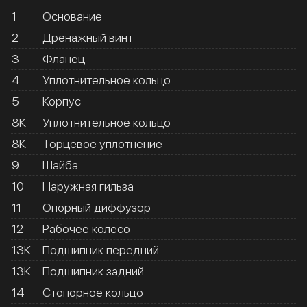
1
Основание
2
Дренажный винт
3
Фланец
4
Уплотнительное кольцо
5
Корпус
8К
Уплотнительное кольцо
8К
Торцевое уплотнение
9
Шайба
10
Наружная гильза
11
Опорный диффузор
12
Рабочее колесо
13К
Подшипник передний
13К
Подшипник задний
14
Стопорное кольцо