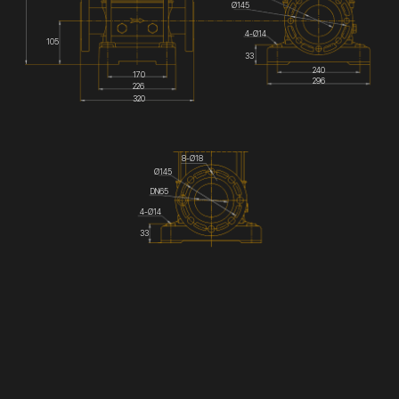
Ø145
4-Ø14
105
33
240
170
296
226
320
8-Ø18
Ø145
DN65
4-Ø14
33