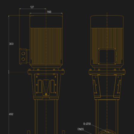
127
168
300
492
8-Ø18
DN65