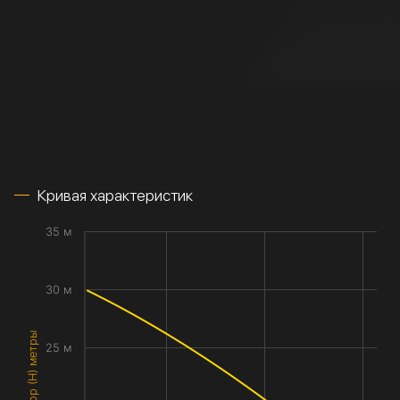
Кривая характеристик
35 м
30 м
Напор (H) метры
25 м