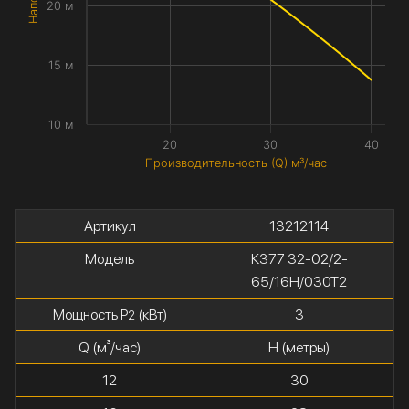
20 м
15 м
10 м
20
30
40
Производительность (Q) м³/час
Артикул
13212114
Модель
К377 32-02/2-
65/16Н/030Т2
Мощность P
(кВт)
3
2
Q (м³/час)
H (метры)
12
30