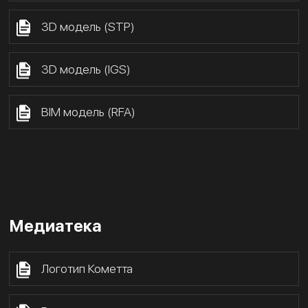
3D модель (STP)
3D модель (IGS)
BIM модель (RFA)
Медиатека
Логотип Кометта