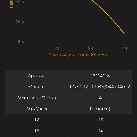
25 м
20 м
15 м
20
30
40
Производительность (Q) м³/час
Артикул
13114115
Модель
К377 32-02-65/04Х/040Т2
Мощность P
(кВт)
4
2
Q (м³/час)
H (метры)
12
36
16
34