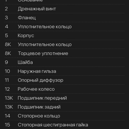
2
Дренажный винт
3
Фланец
4
Уплотнительное кольцо
5
Корпус
8К
Уплотнительное кольцо
8К
Торцевое уплотнение
9
Шайба
10
Наружная гильза
11
Опорный диффузор
12
Рабочее колесо
13К
Подшипник передний
13К
Подшипник задний
14
Стопорное кольцо
15
Стопорная шестигранная гайка