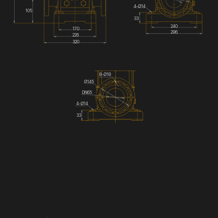
4-Ø14
105
33
240
170
296
226
320
8-Ø18
Ø145
DN65
4-Ø14
33