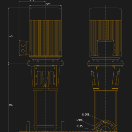
200
323
492
8-Ø18
DN65
Ø145