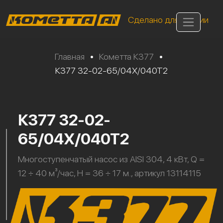
Сделано для России
Главная
•
Кометта К377
•
К377 32-02-65/04Х/040Т2
К377 32-02-
65/04Х/040Т2
Многоступенчатый насос из AISI 304, 4 кВт, Q =
12 ÷ 40 м³/час, H = 36 ÷ 17 м., артикул 13114115