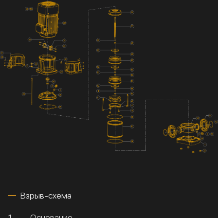
Взрыв-схема
1
Основание