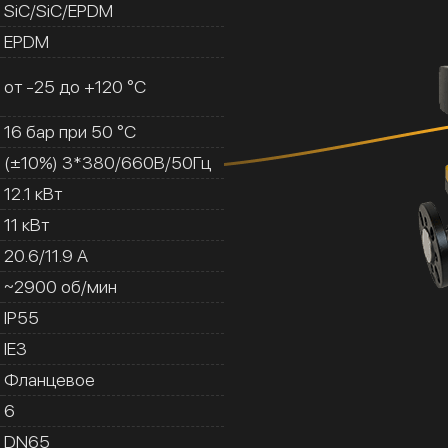
SiC/SiC/EPDM
EPDM
от -25 до +120 °C
16 бар при 50 °C
(±10%) 3*380/660В/50Гц
12.1 кВт
11 кВт
20.6/11.9 A
~2900 об/мин
IP55
IE3
Фланцевое
6
DN65