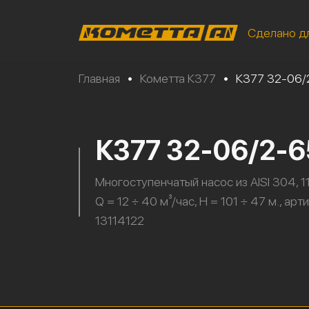
Сделано д
Главная
•
Кометта К377
•
К377 32-06/
К377 32-06/2-6
Многоступенчатый насос из AISI 304, 11
Q = 12 ÷ 40 м³/час, H = 101 ÷ 47 м., арт
13114122