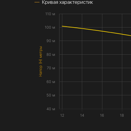
Кривая характеристик
110 м
100 м
90 м
Напор (H) метры
80 м
70 м
60 м
50 м
40 м
12
14
16
18