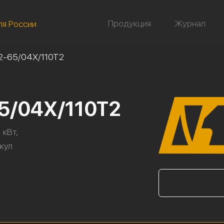
Продукция
Журнал
ля России
2-65/04Х/110Т2
5/04Х/110Т2
 кВт,
икул