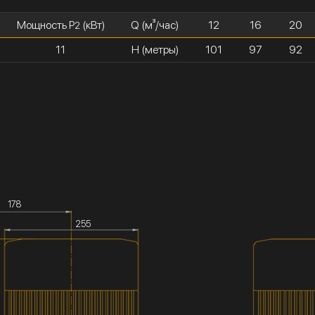
Мощность P
(кВт)
Q (м³/час)
12
16
20
2
11
H (метры)
101
97
92
178
255