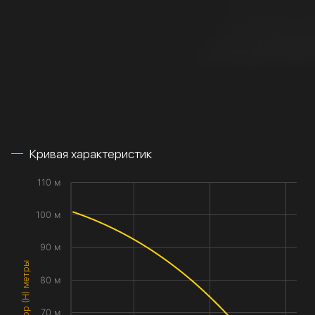
Кривая характеристик
110 м
100 м
90 м
Напор (H) метры
80 м
70 м