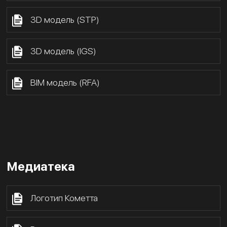
3D модель (STP)
3D модель (IGS)
BIM модель (RFA)
Медиатека
Логотип Кометта