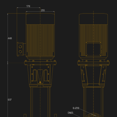
178
255
448
937
8-Ø18
DN65