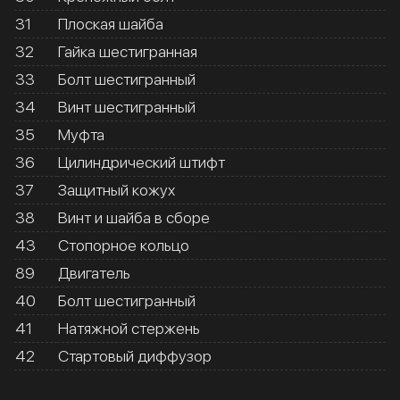
31
Плоская шайба
32
Гайка шестигранная
33
Болт шестигранный
34
Винт шестигранный
35
Муфта
36
Цилиндрический штифт
37
Защитный кожух
38
Винт и шайба в сборе
43
Стопорное кольцо
89
Двигатель
40
Болт шестигранный
41
Натяжной стержень
42
Стартовый диффузор