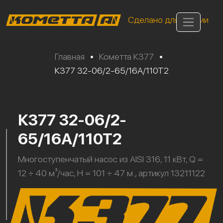
Сделано для России
Главная
•
Кометта К377
•
К377 32-06/2-65/16А/110Т2
К377 32-06/2-
65/16А/110Т2
Многоступенчатый насос из AISI 316, 11 кВт, Q =
12 ÷ 40 м³/час, H = 101 ÷ 47 м., артикул 13211122