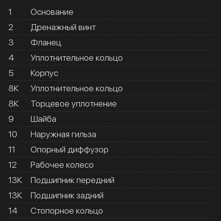
1
Основание
2
Дренажный винт
3
Фланец
4
Уплотнительное кольцо
5
Корпус
8К
Уплотнительное кольцо
8К
Торцевое уплотнение
9
Шайба
10
Наружная гильза
11
Опорный диффузор
12
Рабочее колесо
13К
Подшипник передний
13К
Подшипник задний
14
Стопорное кольцо