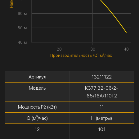
60 м
50 м
40 м
20
30
40
Производительность (Q) м³/час
Артикул
13211122
Модель
К377 32-06/2-
65/16А/110Т2
Мощность P
(кВт)
11
2
Q (м³/час)
H (метры)
12
101