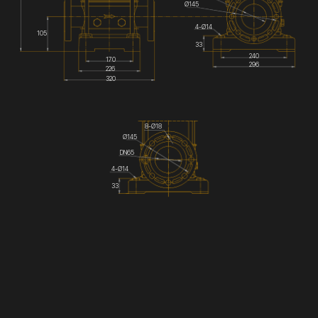
Ø145
4-Ø14
105
33
240
170
296
226
320
8-Ø18
Ø145
DN65
4-Ø14
33