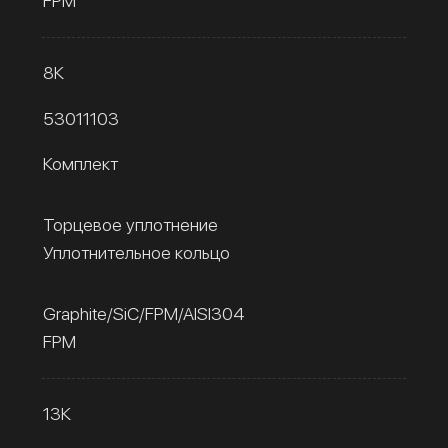
FPM
8К
53011103
Комплект
Торцевое уплотнение
Уплотнительное кольцо
Graphite/SiC/FPM/AISI304
FPM
13К