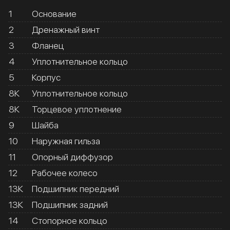
1
Основание
2
Дренажный винт
3
Фланец
4
Уплотнительное кольцо
5
Корпус
8К
Уплотнительное кольцо
8К
Торцевое уплотнение
9
Шайба
10
Наружная гильза
11
Опорный диффузор
12
Рабочее колесо
13К
Подшипник передний
13К
Подшипник задний
14
Стопорное кольцо