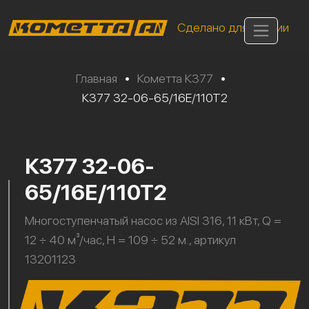
Сделано для России
Главная
•
Кометта К377
•
К377 32-06-65/16Е/110Т2
К377 32-06-
65/16Е/110Т2
Многоступенчатый насос из AISI 316, 11 кВт, Q =
12 ÷ 40 м³/час, H = 109 ÷ 52 м., артикул
13201123