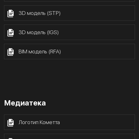
3D модель (STP)
3D модель (IGS)
BIM модель (RFA)
Медиатека
Логотип Кометта