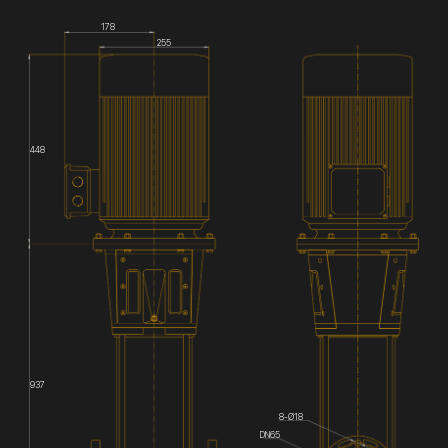
178
255
448
937
8-Ø18
DN65