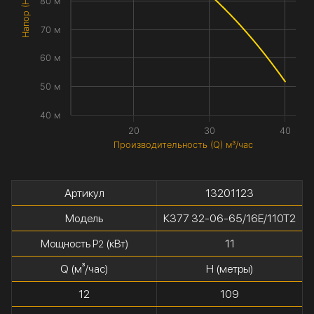
Напор (H) метры
80 м
70 м
60 м
50 м
40 м
20
30
40
Производительность (Q) м³/час
Артикул
13201123
Модель
К377 32-06-65/16Е/110Т2
Мощность P
(кВт)
11
2
Q (м³/час)
H (метры)
12
109