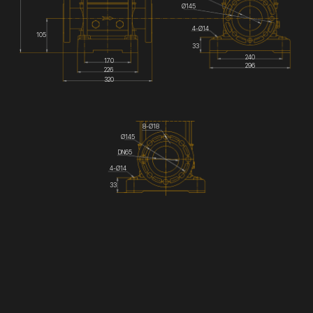
Ø145
4-Ø14
105
33
240
170
296
226
320
8-Ø18
Ø145
DN65
4-Ø14
33