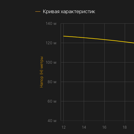
Кривая характеристик
140 м
120 м
Напор (H) метры
100 м
80 м
60 м
40 м
12
14
16
18