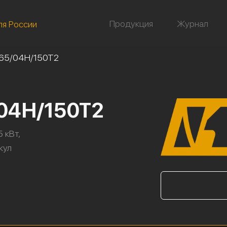
Продукция
Журнал
ля России
-65/04Н/150Т2
/04Н/150Т2
 кВт,
икул