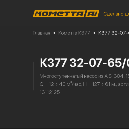
Сделано д
Главная
•
Кометта К377
•
К377 32-07
К377 32-07-65
Многоступенчатый насос из AISI 304, 15
Q = 12 ÷ 40 м³/час, H = 127 ÷ 61 м., арт
13112125