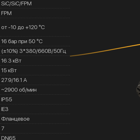
SiC/SiC/FPM
FPM
от -10 до +120 °C
16 бар при 50 °C
(±10%) 3*380/660В/50Гц
16.3 кВт
15 кВт
27.9/16.1 A
~2900 об/мин
IP55
IE3
Фланцевое
7
DN65