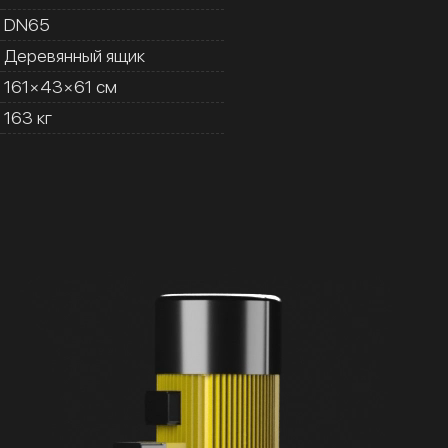
DN65
Деревянный ящик
161×43×61 см
163 кг