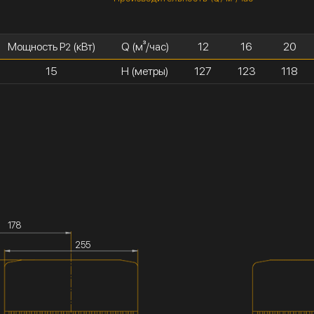
Мощность P
(кВт)
Q (м³/час)
12
16
20
2
15
H (метры)
127
123
118
178
255