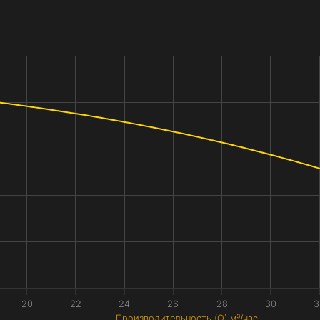
20
22
24
26
28
30
3
Производительность (Q) м³/час