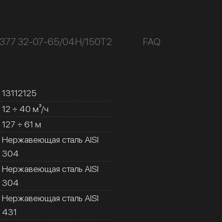
К377 32-07-65/04Н/150Т2
FAQ
13112125
12 ÷ 40 м³/ч
127 ÷ 61 м
Нержавеющая сталь AISI
304
Нержавеющая сталь AISI
304
Нержавеющая сталь AISI
431