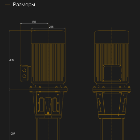
Размеры
178
255
489
1007