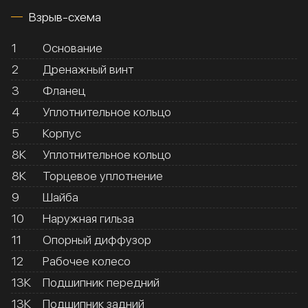
Взрыв-схема
1
Основание
2
Дренажный винт
3
Фланец
4
Уплотнительное кольцо
5
Корпус
8К
Уплотнительное кольцо
8К
Торцевое уплотнение
9
Шайба
10
Наружная гильза
11
Опорный диффузор
12
Рабочее колесо
13К
Подшипник передний
13К
Подшипник задний