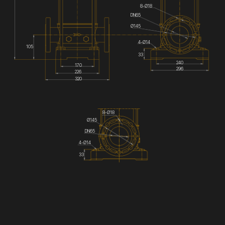
8-Ø18
DN65
Ø145
4-Ø14
105
33
240
170
296
226
320
8-Ø18
Ø145
DN65
4-Ø14
33