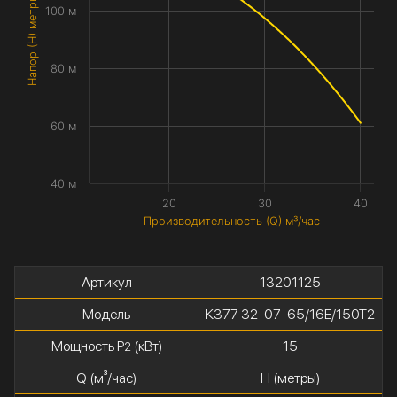
Напор (H) метры
100 м
80 м
60 м
40 м
20
30
40
Производительность (Q) м³/час
Артикул
13201125
Модель
К377 32-07-65/16Е/150Т2
Мощность P
(кВт)
15
2
Q (м³/час)
H (метры)