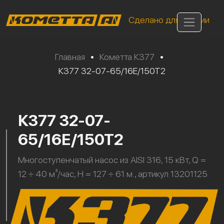
Сделано для России
Главная
•
Кометта К377
•
К377 32-07-65/16Е/150Т2
К377 32-07-
65/16Е/150Т2
Многоступенчатый насос из AISI 316, 15 кВт, Q =
12 ÷ 40 м³/час, H = 127 ÷ 61 м., артикул 13201125