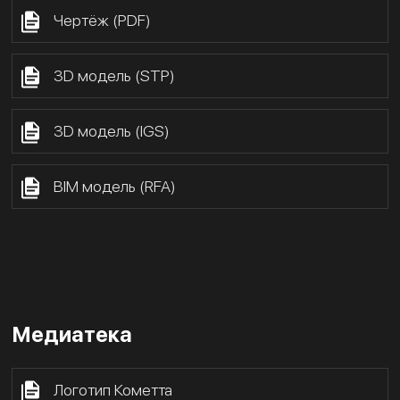
Чертёж (PDF)
3D модель (STP)
3D модель (IGS)
BIM модель (RFA)
Медиатека
Логотип Кометта