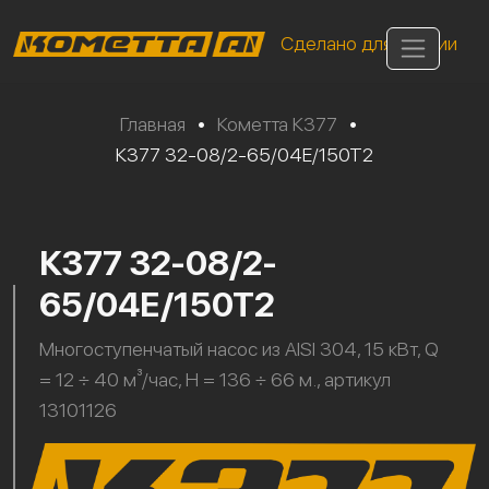
Сделано для России
Главная
•
Кометта К377
•
К377 32-08/2-65/04Е/150Т2
К377 32-08/2-
65/04Е/150Т2
Многоступенчатый насос из AISI 304, 15 кВт, Q
= 12 ÷ 40 м³/час, H = 136 ÷ 66 м., артикул
13101126