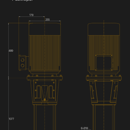
178
255
489
1077
8-Ø18