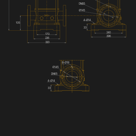
DN65
Ø145
4-Ø14
105
33
240
170
296
226
320
8-Ø18
Ø145
DN65
4-Ø14
33