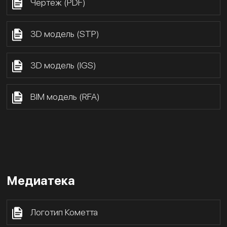
Чертёж (PDF)
3D модель (STP)
3D модель (IGS)
BIM модель (RFA)
Медиатека
Логотип Кометта