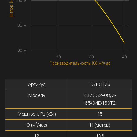
Напор (H) метры
100 м
80 м
60 м
20
30
40
Производительность (Q) м³/час
Артикул
13101126
Модель
К377 32-08/2-
65/04Е/150Т2
Мощность P
(кВт)
15
2
Q (м³/час)
H (метры)
12
136