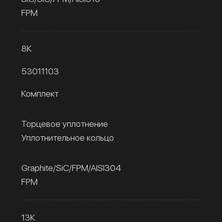
FPM
8К
53011103
Комплект
Торцевое уплотнение
Уплотнительное кольцо
Graphite/SiC/FPM/AISI304
FPM
13К