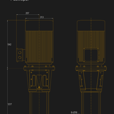
257
313
542
1217
8-Ø18