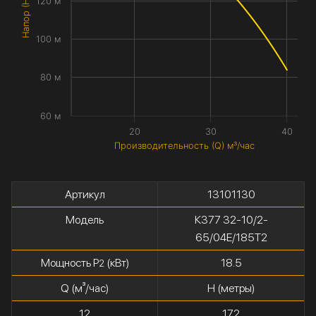
Напор (H) метры
120 м
100 м
80 м
60 м
20
30
40
Производительность (Q) м³/час
Артикул
13101130
Модель
К377 32-10/2-
65/04Е/185Т2
Мощность P
(кВт)
18.5
2
Q (м³/час)
H (метры)
12
172