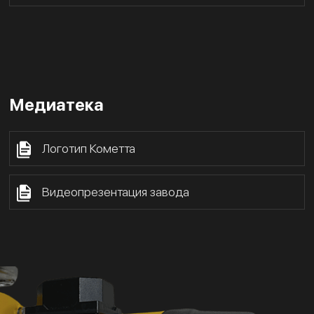
Медиатека
Логотип Кометта
Видеопрезентация завода