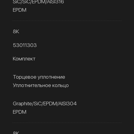
SiC/SiC/EPDM/AISI316
EPDM
8К
53011303
Комплект
Торцевое уплотнение
Уплотнительное кольцо
Graphite/SiC/EPDM/AISI304
EPDM
8К