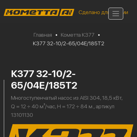
Сделано для России
Главная
•
Кометта К377
•
К377 32-10/2-65/04Е/185Т2
К377 32-10/2-
65/04Е/185Т2
Многоступенчатый насос из AISI 304, 18,5 кВт,
Q = 12 ÷ 40 м³/час, H = 172 ÷ 84 м., артикул
13101130