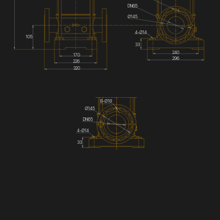
DN65
Ø145
4-Ø14
105
33
240
170
296
226
320
8-Ø18
Ø145
DN65
4-Ø14
33