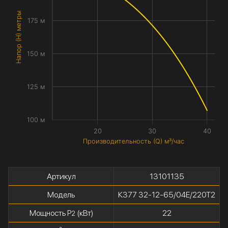
Напор (H) метры
175 м
150 м
125 м
100 м
20
30
40
Производительность (Q) м³/час
Артикул
13101135
Модель
К377 32-12-65/04Е/220Т2
Мощность P
(кВт)
22
2