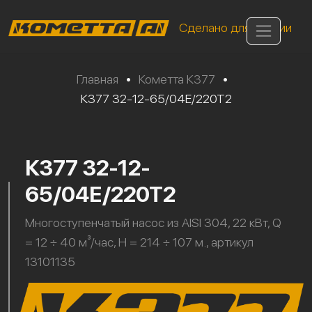
Сделано для России
Главная
•
Кометта К377
•
К377 32-12-65/04Е/220Т2
К377 32-12-
65/04Е/220Т2
Многоступенчатый насос из AISI 304, 22 кВт, Q
= 12 ÷ 40 м³/час, H = 214 ÷ 107 м., артикул
13101135