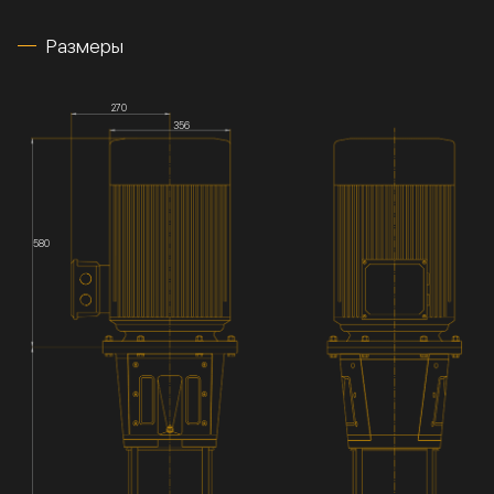
Размеры
270
356
580