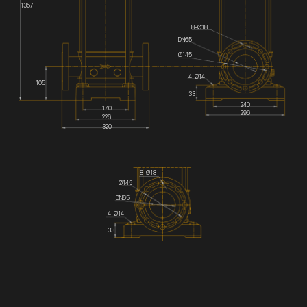
1357
8-Ø18
DN65
Ø145
4-Ø14
105
33
240
170
296
226
320
8-Ø18
Ø145
DN65
4-Ø14
33