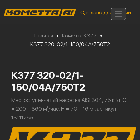
Сделано для России
Главная
•
Кометта К377
•
К377 320-02/1-150/04А/750Т2
К377 320-02/1-
150/04А/750Т2
Многоступенчатый насос из AISI 304, 75 кВт, Q
= 200 ÷ 360 м³/час, H = 70 ÷ 16 м., артикул
13111255