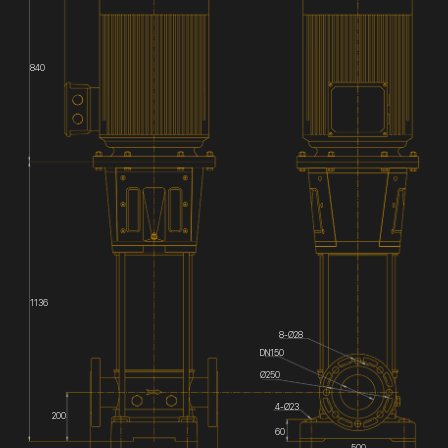
840
1136
8-Ø28
DN150
Ø250
4-Ø23
200
60
500