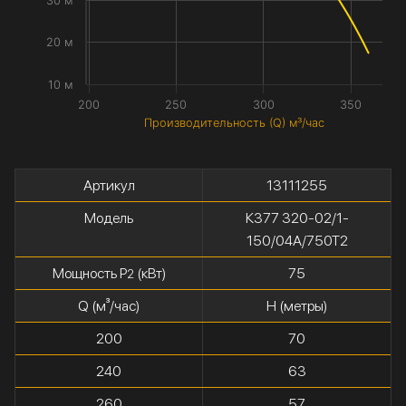
30 м
20 м
10 м
200
250
300
350
Производительность (Q) м³/час
Артикул
13111255
Модель
К377 320-02/1-
150/04А/750Т2
Мощность P
(кВт)
75
2
Q (м³/час)
H (метры)
200
70
240
63
260
57