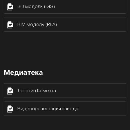
3D модель (IGS)
BIM модель (RFA)
Медиатека
Логотип Кометта
Видеопрезентация завода