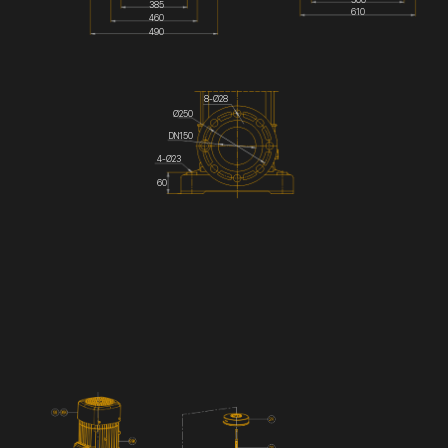
385
610
460
490
8-Ø28
Ø250
DN150
4-Ø23
60