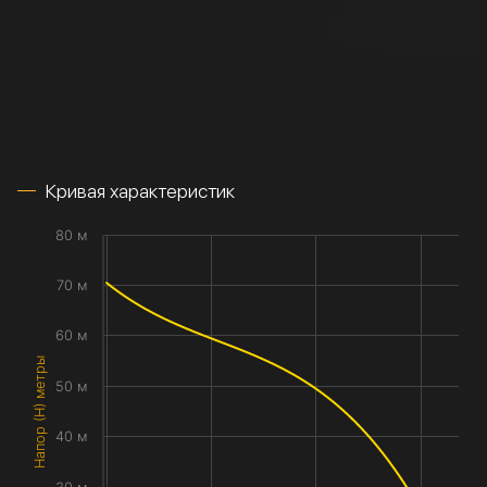
Кривая характеристик
80 м
70 м
60 м
Напор (H) метры
50 м
40 м