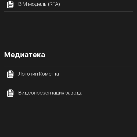
BIM модель (RFA)
Медиатека
Логотип Кометта
Видеопрезентация завода