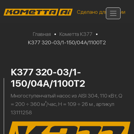
Сделано для России
Главная
•
Кометта К377
•
К377 320-03/1-150/04А/1100Т2
К377 320-03/1-
150/04А/1100Т2
Многоступенчатый насос из AISI 304, 110 кВт, Q
= 200 ÷ 360 м³/час, H = 109 ÷ 26 м., артикул
13111258