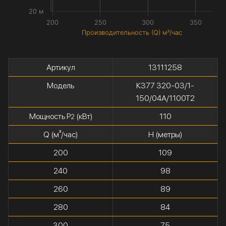
20 м
200
250
300
350
Производительность (Q) м³/час
Артикул
13111258
Модель
К377 320-03/1-
150/04А/1100Т2
Мощность P
(кВт)
110
2
Q (м³/час)
H (метры)
200
109
240
98
260
89
280
84
300
75