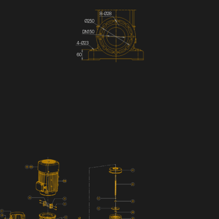
8-Ø28
Ø250
DN150
4-Ø23
60