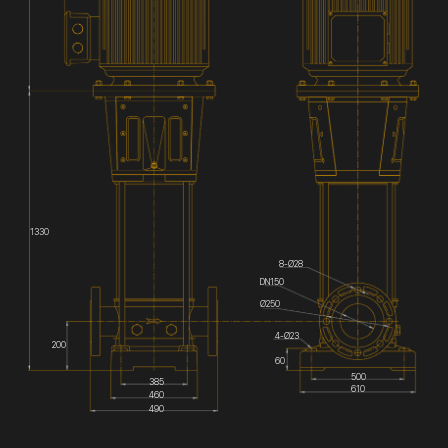
1330
8-Ø28
DN150
Ø250
4-Ø23
200
60
500
385
610
460
490