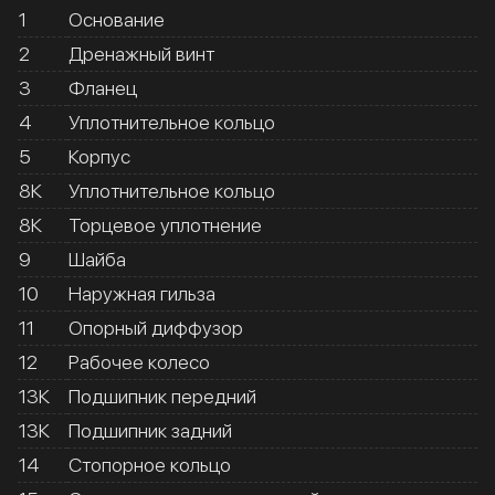
1
Основание
2
Дренажный винт
3
Фланец
4
Уплотнительное кольцо
5
Корпус
8К
Уплотнительное кольцо
8К
Торцевое уплотнение
9
Шайба
10
Наружная гильза
11
Опорный диффузор
12
Рабочее колесо
13К
Подшипник передний
13К
Подшипник задний
14
Стопорное кольцо