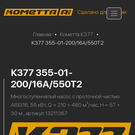
Сделано для России
Главная
•
Кометта К377
•
К377 355-01-200/16А/550Т2
К377 355-01-
200/16А/550Т2
Многоступенчатый насос с проточной частью
AISI316, 55 кВт, Q = 210 ÷ 460 м³/час, H = 57 ÷
30 м., артикул 13211367