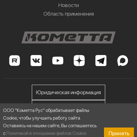
Новости
Область применения
Юридическая информация
Личный кабинет
ООО "Кометта Рус" обрабатывает файлы
Cookie, чтобы улучшить работу сайта.
Оставаясь на нашем сайте, Вы соглашаетесь
ООО "Кометта Рус", ИНН 7705558076
Принять
с
Политикой в отношении файлов Cookie
.