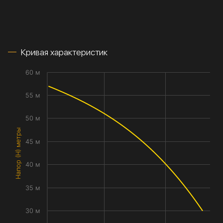
Кривая характеристик
60 м
55 м
50 м
Напор (H) метры
45 м
40 м
35 м
30 м