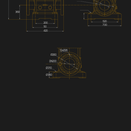
369
520
200
700
50
420
12хØ26
Ø260
DN200
Ø310
Ø360