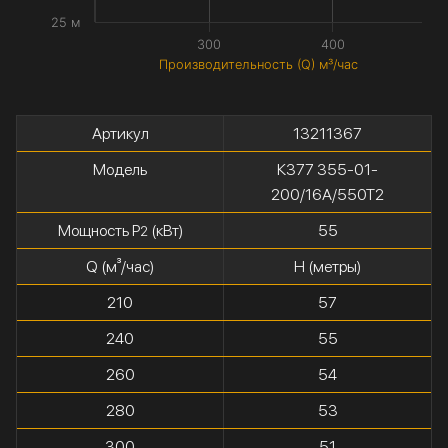
25 м
300
400
Производительность (Q) м³/час
Артикул
13211367
Модель
К377 355-01-
200/16А/550Т2
Мощность P
(кВт)
55
2
Q (м³/час)
H (метры)
210
57
240
55
260
54
280
53
300
51