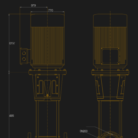
979
770
G1½'
485
DN200