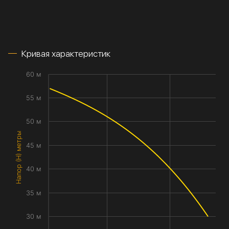
Кривая характеристик
60 м
55 м
50 м
Напор (H) метры
45 м
40 м
35 м
30 м