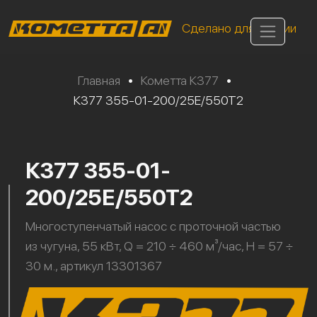
Сделано для России
Главная
•
Кометта К377
•
К377 355-01-200/25Е/550Т2
К377 355-01-
200/25Е/550Т2
Многоступенчатый насос с проточной частью
из чугуна, 55 кВт, Q = 210 ÷ 460 м³/час, H = 57 ÷
30 м., артикул 13301367