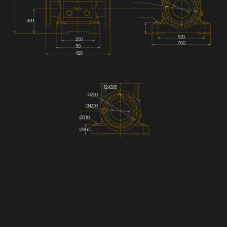
369
520
200
700
50
420
12хØ26
Ø260
DN200
Ø310
Ø360