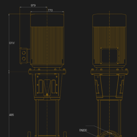
979
770
G1½'
485
DN200