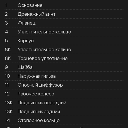
1
Основание
2
Дренажный винт
3
Фланец
4
Уплотнительное кольцо
5
Корпус
8К
Уплотнительное кольцо
8К
Торцевое уплотнение
9
Шайба
10
Наружная гильза
11
Опорный диффузор
12
Рабочее колесо
13К
Подшипник передний
13К
Подшипник задний
14
Стопорное кольцо