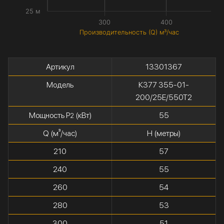
25 м
300
400
Производительность (Q) м³/час
Артикул
13301367
Модель
К377 355-01-
200/25Е/550Т2
Мощность P
(кВт)
55
2
Q (м³/час)
H (метры)
210
57
240
55
260
54
280
53
300
51