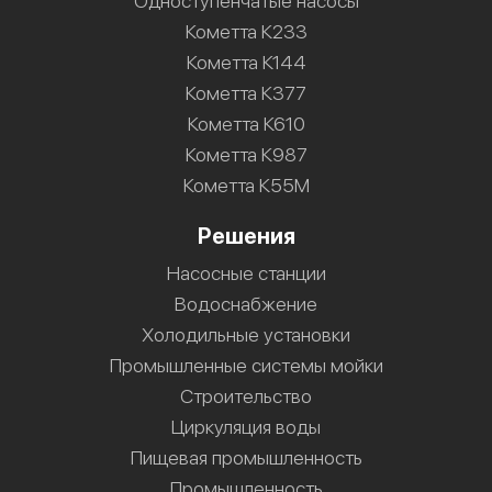
Одноступенчатые насосы
Кометта К233
Кометта К144
Кометта К377
Кометта К610
Кометта К987
Кометта К55М
Решения
Насосные станции
Водоснабжение
Холодильные установки
Промышленные системы мойки
Строительство
Циркуляция воды
Пищевая промышленность
Промышленность