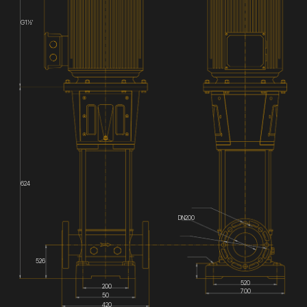
G1½'
624
DN200
526
520
200
700
50
420