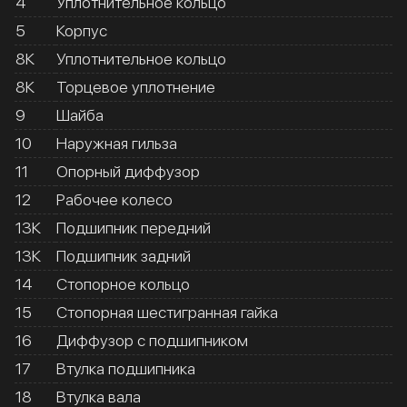
4
Уплотнительное кольцо
5
Корпус
8К
Уплотнительное кольцо
8К
Торцевое уплотнение
9
Шайба
10
Наружная гильза
11
Опорный диффузор
12
Рабочее колесо
13К
Подшипник передний
13К
Подшипник задний
14
Стопорное кольцо
15
Стопорная шестигранная гайка
16
Диффузор с подшипником
17
Втулка подшипника
18
Втулка вала