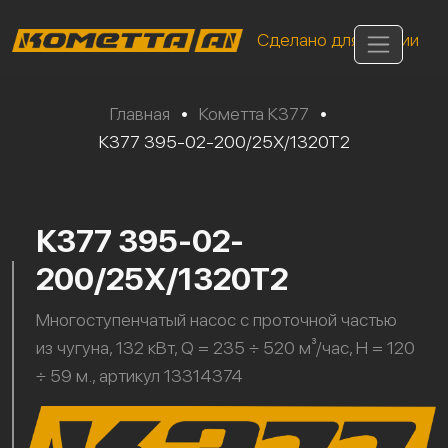
Сделано для России
Главная
•
Кометта К377
•
К377 395-02-200/25Х/1320Т2
К377 395-02-
200/25Х/1320Т2
Многоступенчатый насос с проточной частью
из чугуна, 132 кВт, Q = 235 ÷ 520 м³/час, H = 120
÷ 59 м., артикул 13314374