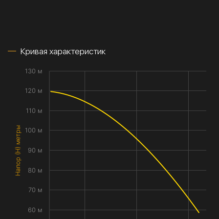
Кривая характеристик
130 м
120 м
110 м
Напор (H) метры
100 м
90 м
80 м
70 м
60 м