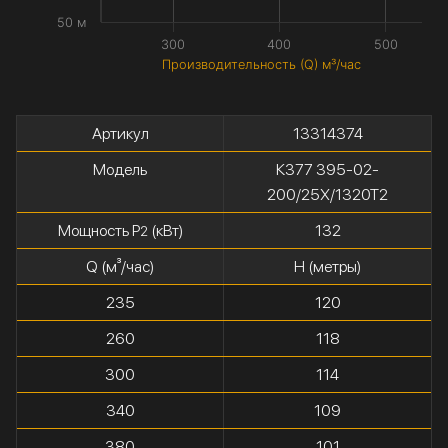
50 м
300
400
500
Производительность (Q) м³/час
Артикул
13314374
Модель
К377 395-02-
200/25Х/1320Т2
Мощность P
(кВт)
132
2
Q (м³/час)
H (метры)
235
120
260
118
300
114
340
109
380
101