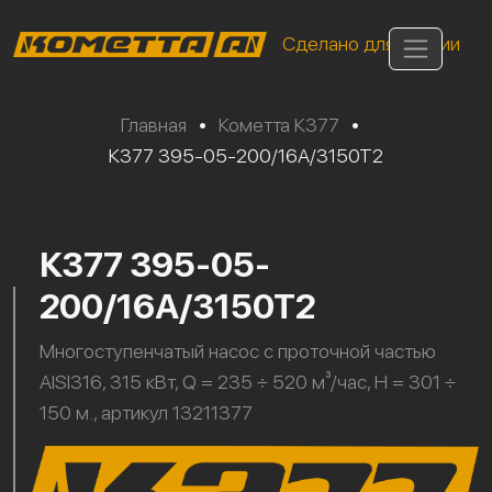
Сделано для России
Главная
•
Кометта К377
•
К377 395-05-200/16А/3150Т2
К377 395-05-
200/16А/3150Т2
Многоступенчатый насос с проточной частью
AISI316, 315 кВт, Q = 235 ÷ 520 м³/час, H = 301 ÷
150 м., артикул 13211377