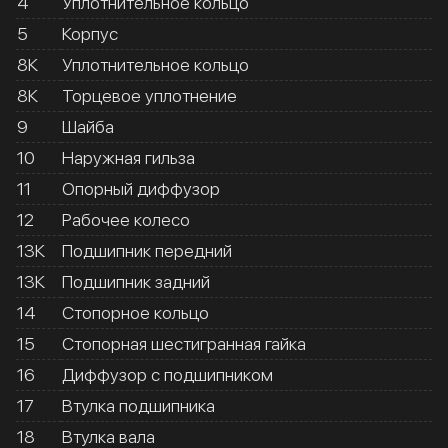
4
Уплотнительное кольцо
5
Корпус
8К
Уплотнительное кольцо
8К
Торцевое уплотнение
9
Шайба
10
Наружная гильза
11
Опорный диффузор
12
Рабочее колесо
13К
Подшипник передний
13К
Подшипник задний
14
Стопорное кольцо
15
Стопорная шестигранная гайка
16
Диффузор с подшипником
17
Втулка подшипника
18
Втулка вала