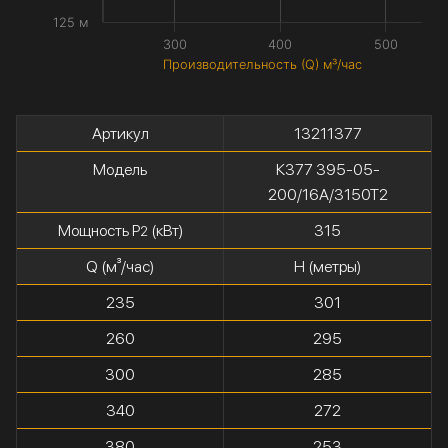
125 м
300
400
500
Производительность (Q) м³/час
Артикул
13211377
Модель
К377 395-05-
200/16А/3150Т2
Мощность P
(кВт)
315
2
Q (м³/час)
H (метры)
235
301
260
295
300
285
340
272
380
253