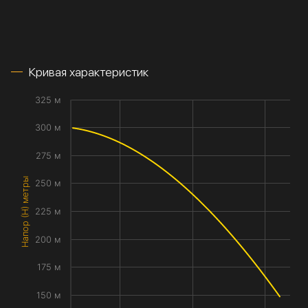
Кривая характеристик
325 м
300 м
275 м
Напор (H) метры
250 м
225 м
200 м
175 м
150 м