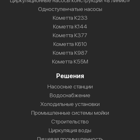
Циркуляционные насосы конструкции «в линию»
Одноступенчатые насосы
Кометта К233
Кометта К144
Кометта К377
Кометта К610
Кометта К987
Кометта К55М
Решения
Насосные станции
Водоснабжение
Холодильные установки
Промышленные системы мойки
Строительство
Циркуляция воды
Пищевая промышленность