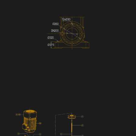
12хØ30
Ø260
DN200
Ø320
Ø375