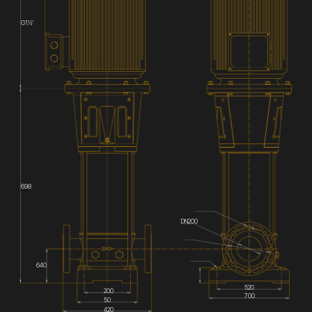
G1½'
698
DN200
640
520
200
700
50
420