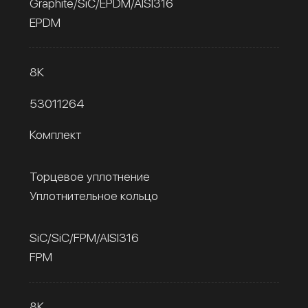
Graphite/SiC/EPDM/AISI316
EPDM
8К
53011264
Комплект
Торцевое уплотнение
Уплотнительное кольцо
SiC/SiC/FPM/AISI316
FPM
8К