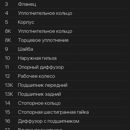
3
Фланец
4
Уплотнительное кольцо
5
Корпус
8К
Уплотнительное кольцо
8К
Торцевое уплотнение
9
Шайба
10
Наружная гильза
11
Опорный диффузор
12
Рабочее колесо
13К
Подшипник передний
13К
Подшипник задний
14
Стопорное кольцо
15
Стопорная шестигранная гайка
16
Диффузор с подшипником
17
Втулка подшипника