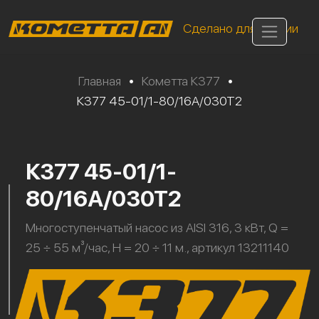
Сделано для России
Главная
•
Кометта К377
•
К377 45-01/1-80/16А/030Т2
К377 45-01/1-
80/16А/030Т2
Многоступенчатый насос из AISI 316, 3 кВт, Q =
25 ÷ 55 м³/час, H = 20 ÷ 11 м., артикул 13211140