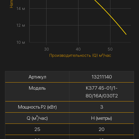
14 м
12 м
10 м
30
40
50
Производительность (Q) м³/час
Артикул
13211140
Модель
К377 45-01/1-
80/16А/030Т2
Мощность P
(кВт)
3
2
Q (м³/час)
H (метры)
25
20