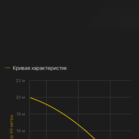
Кривая характеристик
22 м
20 м
18 м
Напор (H) метры
16 м