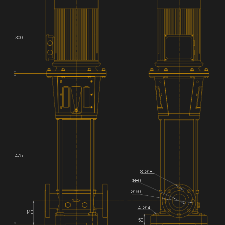
300
475
8-Ø18
DN80
Ø160
4-Ø14
140
50