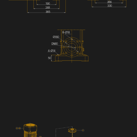
266
190
330
248
365
8-Ø18
Ø160
DN80
4-Ø14
50