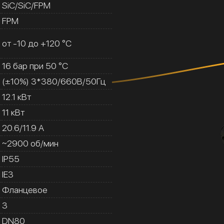
SiC/SiC/FPM
FPM
от -10 до +120 °C
16 бар при 50 °C
(±10%) 3*380/660В/50Гц
12.1 кВт
11 кВт
20.6/11.9 A
~2900 об/мин
IP55
IE3
Фланцевое
3
DN80