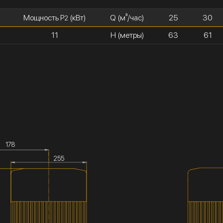
Мощность P
(кВт)
Q (м³/час)
25
30
2
11
H (метры)
63
61
178
255