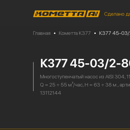
Сделано д
Главная
•
Кометта К377
•
К377 45-03/
К377 45-03/2-
Многоступенчатый насос из AISI 304, 11
Q = 25 ÷ 55 м³/час, H = 63 ÷ 38 м., арт
13112144