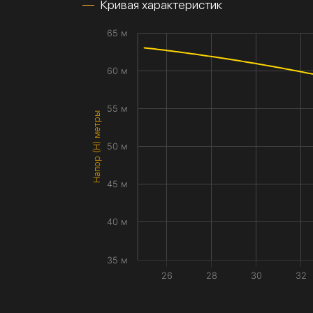
Кривая характеристик
65 м
60 м
55 м
Напор (H) метры
50 м
45 м
40 м
35 м
26
28
30
32