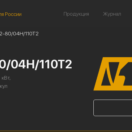
Продукция
Журнал
ля России
2-80/04Н/110Т2
80/04Н/110Т2
 кВт,
икул