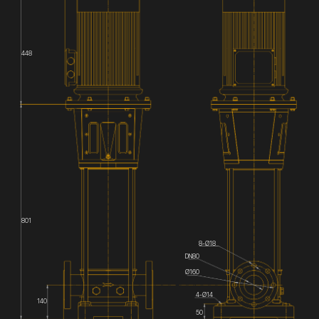
448
801
8-Ø18
DN80
Ø160
4-Ø14
140
50