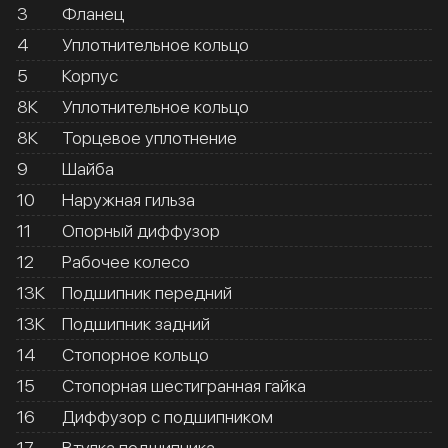
3
Фланец
4
Уплотнительное кольцо
5
Корпус
8К
Уплотнительное кольцо
8К
Торцевое уплотнение
9
Шайба
10
Наружная гильза
11
Опорный диффузор
12
Рабочее колесо
13К
Подшипник передний
13К
Подшипник задний
14
Стопорное кольцо
15
Стопорная шестигранная гайка
16
Диффузор с подшипником
17
Втулка подшипника