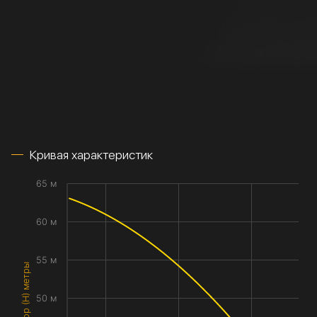
Кривая характеристик
65 м
60 м
55 м
Напор (H) метры
50 м