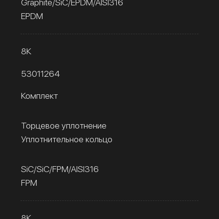
Graphite/SiC/EPDM/AISI316
EPDM
8К
53011264
Комплект
Торцевое уплотнение
Уплотнительное кольцо
SiC/SiC/FPM/AISI316
FPM
8К