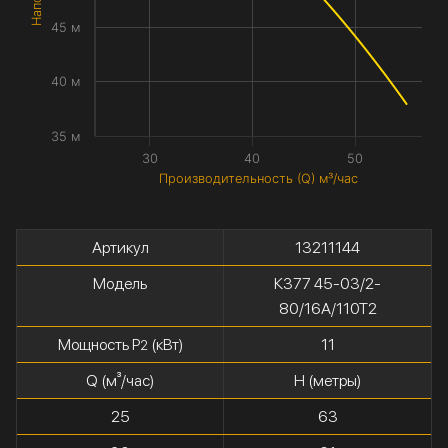
45 м
40 м
35 м
30
40
50
Производительность (Q) м³/час
Артикул
13211144
Модель
К377 45-03/2-
80/16А/110Т2
Мощность P
(кВт)
11
2
Q (м³/час)
H (метры)
25
63