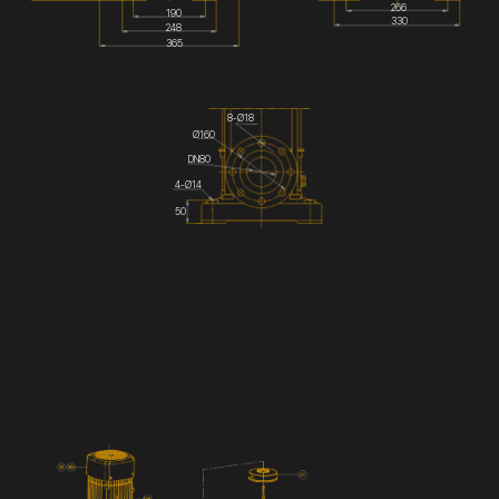
266
190
330
248
365
8-Ø18
Ø160
DN80
4-Ø14
50