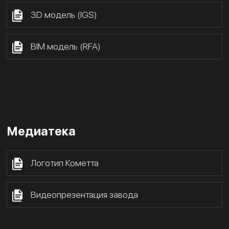
3D модель (IGS)
BIM модель (RFA)
Медиатека
Логотип Кометта
Видеопрезентация завода