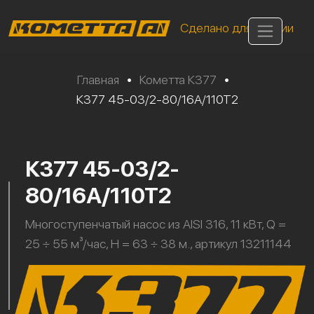
Сделано для России
Главная
•
Кометта К377
•
К377 45-03/2-80/16А/110Т2
К377 45-03/2-
80/16А/110Т2
Многоступенчатый насос из AISI 316, 11 кВт, Q =
25 ÷ 55 м³/час, H = 63 ÷ 38 м., артикул 13211144