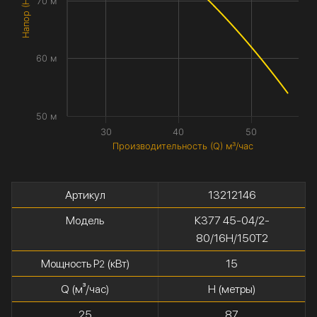
Напор (H) метры
70 м
60 м
50 м
30
40
50
Производительность (Q) м³/час
Артикул
13212146
Модель
К377 45-04/2-
80/16Н/150Т2
Мощность P
(кВт)
15
2
Q (м³/час)
H (метры)
25
87