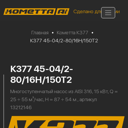
Сделано для России
Главная
•
Кометта К377
•
К377 45-04/2-80/16Н/150Т2
К377 45-04/2-
80/16Н/150Т2
Многоступенчатый насос из AISI 316, 15 кВт, Q =
25 ÷ 55 м³/час, H = 87 ÷ 54 м., артикул
13212146