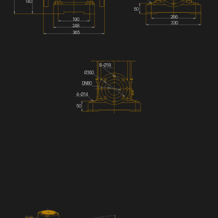
140
50
266
190
330
248
365
8-Ø18
Ø160
DN80
4-Ø14
50