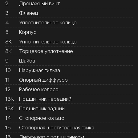
2
Дренажный винт
3
Фланец
4
Уплотнительное кольцо
5
Корпус
8К
Уплотнительное кольцо
8К
Торцевое уплотнение
9
Шайба
10
Наружная гильза
11
Опорный диффузор
12
Рабочее колесо
13К
Подшипник передний
13К
Подшипник задний
14
Стопорное кольцо
15
Стопорная шестигранная гайка
16
Диффузор с подшипником