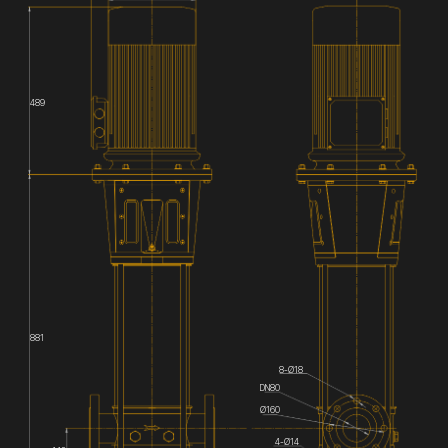
489
881
8-Ø18
DN80
Ø160
4-Ø14