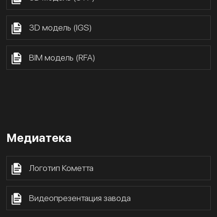
3D модель (IGS)
BIM модель (RFA)
Медиатека
Логотип Кометта
Видеопрезентация завода