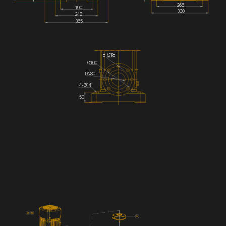
266
190
330
248
365
8-Ø18
Ø160
DN80
4-Ø14
50