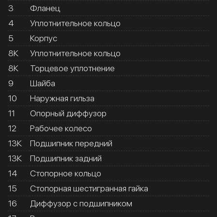
3
Фланец
4
Уплотнительное кольцо
5
Корпус
8К
Уплотнительное кольцо
8К
Торцевое уплотнение
9
Шайба
10
Наружная гильза
11
Опорный диффузор
12
Рабочее колесо
13К
Подшипник передний
13К
Подшипник задний
14
Стопорное кольцо
15
Стопорная шестигранная гайка
16
Диффузор с подшипником