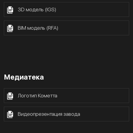
3D модель (IGS)
BIM модель (RFA)
Медиатека
Логотип Кометта
Видеопрезентация завода