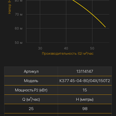
Напор (H) метры
80 м
70 м
60 м
50 м
30
40
50
Производительность (Q) м³/час
Артикул
13114147
Модель
К377 45-04-80/04Х/150Т2
Мощность P
(кВт)
15
2
Q (м³/час)
H (метры)
25
98