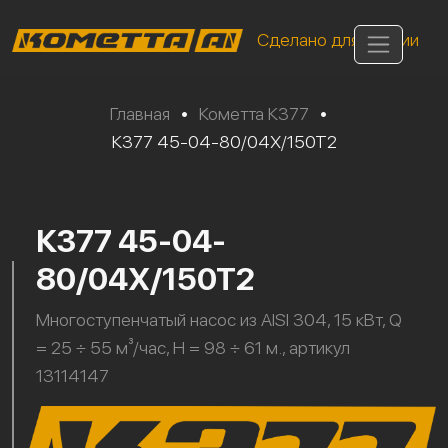
Сделано для России
Главная
•
Кометта К377
•
К377 45-04-80/04Х/150Т2
К377 45-04-
80/04Х/150Т2
Многоступенчатый насос из AISI 304, 15 кВт, Q
= 25 ÷ 55 м³/час, H = 98 ÷ 61 м., артикул
13114147