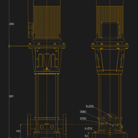
489
881
8-Ø18
DN80
Ø160
4-Ø14
140
50