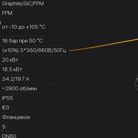
Graphite/SiC/FPM
FPM
и
от -10 до +105 °C
16 бар при 50 °C
(±10%) 3*380/660В/50Гц
20 кВт
18.5 кВт
34.2/19.7 A
~2900 об/мин
IP55
IE3
Фланцевое
5
DN80