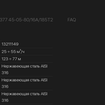
К377 45-05-80/16А/185Т2
FAQ
13211149
25 ÷ 55 м³/ч
123 ÷ 77 м
Нержавеющая сталь AISI
316
Нержавеющая сталь AISI
316
Нержавеющая сталь AISI
316