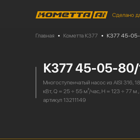
Сделано д
Главная
•
Кометта К377
•
К377 45-05-
К377 45-05-80
Многоступенчатый насос из AISI 316, 18
кВт, Q = 25 ÷ 55 м³/час, H = 123 ÷ 77 м.,
артикул 13211149