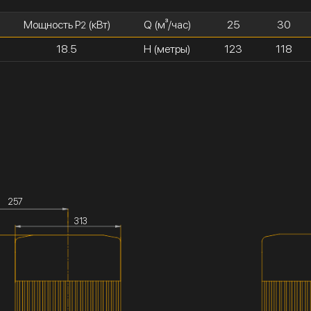
Мощность P
(кВт)
Q (м³/час)
25
30
2
18.5
H (метры)
123
118
257
313