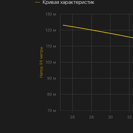
Кривая характеристик
130 м
120 м
110 м
Напор (H) метры
100 м
90 м
80 м
70 м
26
28
30
32