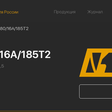
Продукция
Журнал
ля России
80/16А/185Т2
/16А/185Т2
,5