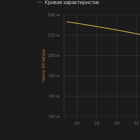
Кривая характеристик
240 м
220 м
Напор (H) метры
200 м
180 м
160 м
140 м
26
28
30
32