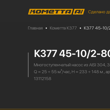
Сделано д
Главная
•
Кометта К377
•
К377 45-10/
К377 45-10/2-
Многоступенчатый насос из AISI 304, 3
Q = 25 ÷ 55 м³/час, H = 233 ÷ 148 м., а
13112158