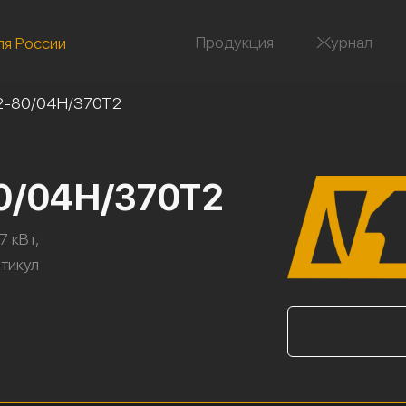
Продукция
Журнал
ля России
2-80/04Н/370Т2
80/04Н/370Т2
7 кВт,
ртикул