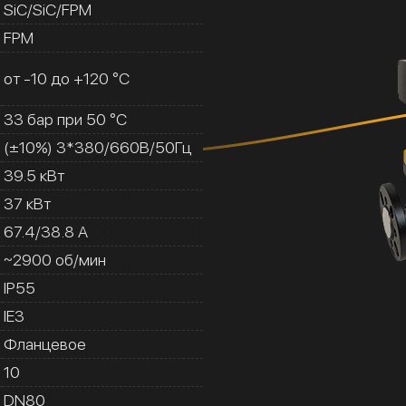
SiC/SiC/FPM
FPM
от -10 до +120 °C
33 бар при 50 °C
(±10%) 3*380/660В/50Гц
39.5 кВт
37 кВт
67.4/38.8 A
~2900 об/мин
IP55
IE3
Фланцевое
10
DN80