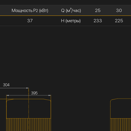
Мощность P
(кВт)
Q (м³/час)
25
30
2
37
H (метры)
233
225
304
395