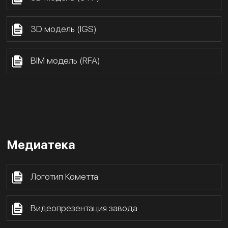
3D модель (IGS)
BIM модель (RFA)
Медиатека
Логотип Кометта
Видеопрезентация завода