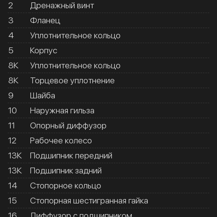
2
Дренажный винт
3
Фланец
4
Уплотнительное кольцо
5
Корпус
8К
Уплотнительное кольцо
8К
Торцевое уплотнение
9
Шайба
10
Наружная гильза
11
Опорный диффузор
12
Рабочее колесо
13К
Подшипник передний
13К
Подшипник задний
14
Стопорное кольцо
15
Стопорная шестигранная гайка
16
Диффузор с подшипником