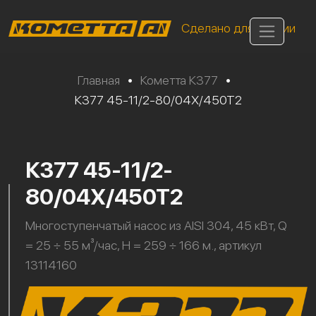
Сделано для России
Главная
•
Кометта К377
•
К377 45-11/2-80/04Х/450Т2
К377 45-11/2-
80/04Х/450Т2
Многоступенчатый насос из AISI 304, 45 кВт, Q
= 25 ÷ 55 м³/час, H = 259 ÷ 166 м., артикул
13114160