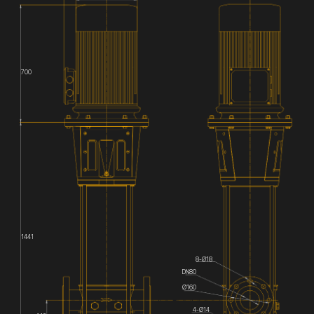
700
1441
8-Ø18
DN80
Ø160
4-Ø14