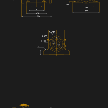
140
50
266
190
330
248
365
8-Ø18
Ø160
DN80
4-Ø14
50