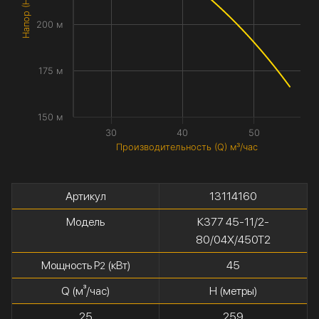
Напор (H) метры
200 м
175 м
150 м
30
40
50
Производительность (Q) м³/час
Артикул
13114160
Модель
К377 45-11/2-
80/04Х/450Т2
Мощность P
(кВт)
45
2
Q (м³/час)
H (метры)
25
259