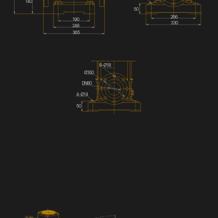
140
50
266
190
330
248
365
8-Ø18
Ø160
DN80
4-Ø14
50