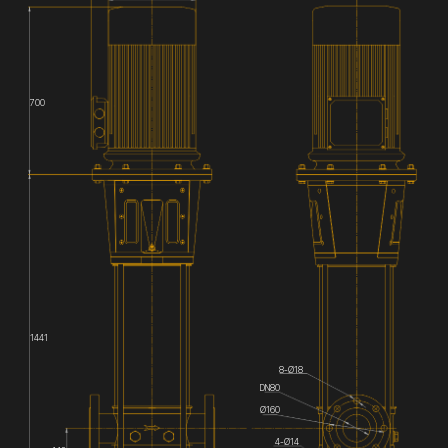
700
1441
8-Ø18
DN80
Ø160
4-Ø14