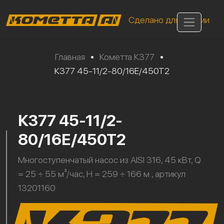
Сделано для России
Главная
•
Кометта К377
•
К377 45-11/2-80/16Е/450Т2
К377 45-11/2-
80/16Е/450Т2
Многоступенчатый насос из AISI 316, 45 кВт, Q
= 25 ÷ 55 м³/час, H = 259 ÷ 166 м., артикул
13201160