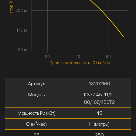
Напор (H) метры
200 м
175 м
150 м
30
40
50
Производительность (Q) м³/час
Артикул
13201160
Модель
К377 45-11/2-
80/16Е/450Т2
Мощность P
(кВт)
45
2
Q (м³/час)
H (метры)
25
259