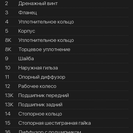
2
Дренажный винт
3
Фланец
4
Уплотнительное кольцо
5
Корпус
8К
Уплотнительное кольцо
8К
Торцевое уплотнение
9
Шайба
10
Наружная гильза
11
Опорный диффузор
12
Рабочее колесо
13К
Подшипник передний
13К
Подшипник задний
14
Стопорное кольцо
15
Стопорная шестигранная гайка
16
Диффузор с подшипником