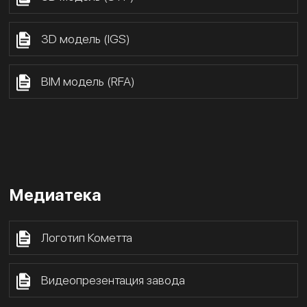
3D модель (IGS)
BIM модель (RFA)
Медиатека
Логотип Кометта
Видеопрезентация завода