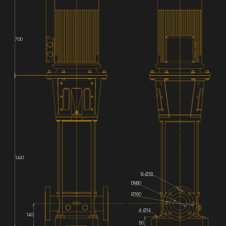
700
1441
8-Ø18
DN80
Ø160
4-Ø14
140
50