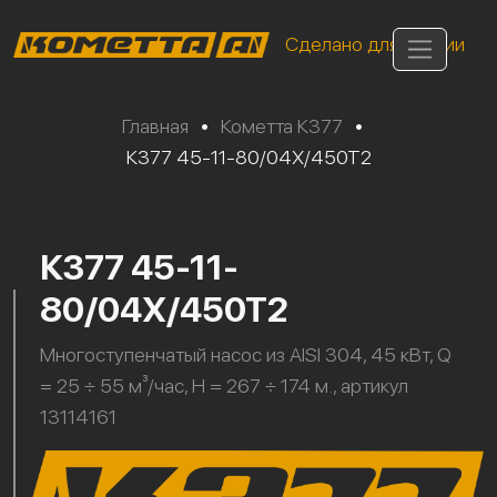
Сделано для России
Главная
•
Кометта К377
•
К377 45-11-80/04Х/450Т2
К377 45-11-
80/04Х/450Т2
Многоступенчатый насос из AISI 304, 45 кВт, Q
= 25 ÷ 55 м³/час, H = 267 ÷ 174 м., артикул
13114161