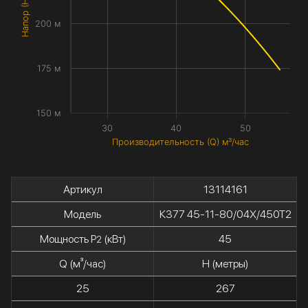
Напор (H) метры
200 м
175 м
150 м
30
40
50
Производительность (Q) м³/час
Артикул
13114161
Модель
К377 45-11-80/04Х/450Т2
Мощность P
(кВт)
45
2
Q (м³/час)
H (метры)
25
267