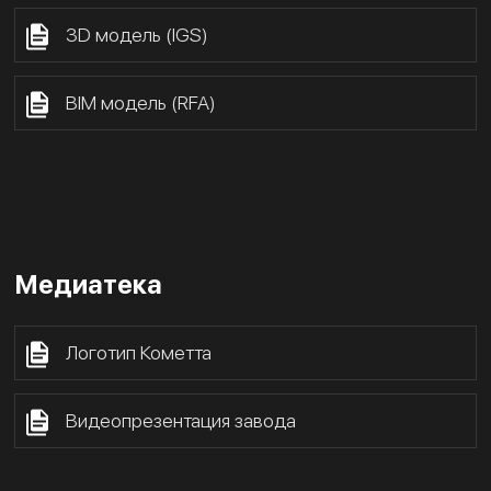
3D модель (IGS)
BIM модель (RFA)
Медиатека
Логотип Кометта
Видеопрезентация завода