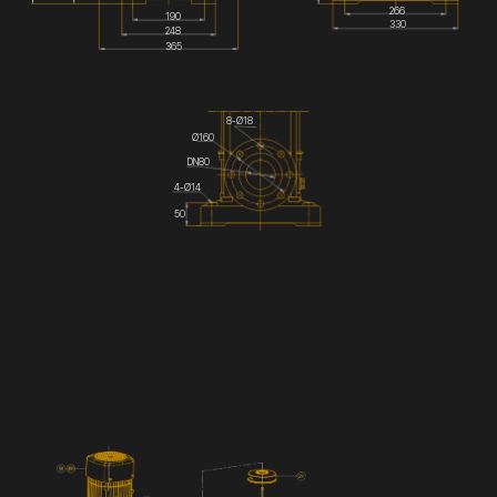
266
190
330
248
365
8-Ø18
Ø160
DN80
4-Ø14
50