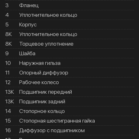
3
Фланец
4
Уплотнительное кольцо
5
Корпус
8К
Уплотнительное кольцо
8К
Торцевое уплотнение
9
Шайба
10
Наружная гильза
11
Опорный диффузор
12
Рабочее колесо
13К
Подшипник передний
13К
Подшипник задний
14
Стопорное кольцо
15
Стопорная шестигранная гайка
16
Диффузор с подшипником