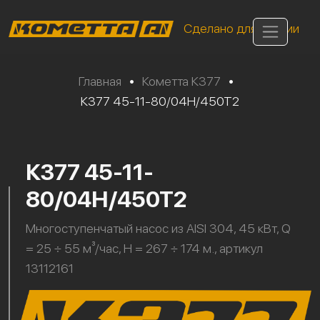
Сделано для России
Главная
•
Кометта К377
•
К377 45-11-80/04Н/450Т2
К377 45-11-
80/04Н/450Т2
Многоступенчатый насос из AISI 304, 45 кВт, Q
= 25 ÷ 55 м³/час, H = 267 ÷ 174 м., артикул
13112161