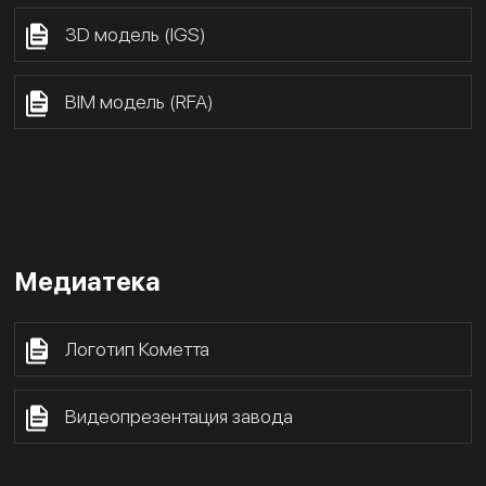
3D модель (IGS)
BIM модель (RFA)
Медиатека
Логотип Кометта
Видеопрезентация завода