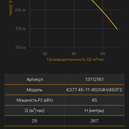
Напор (H) метры
200 м
175 м
150 м
30
40
50
Производительность (Q) м³/час
Артикул
13112161
Модель
К377 45-11-80/04Н/450Т2
Мощность P
(кВт)
45
2
Q (м³/час)
H (метры)
25
267