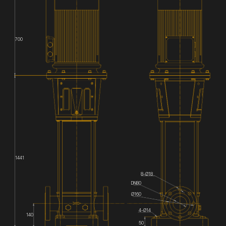
700
1441
8-Ø18
DN80
Ø160
4-Ø14
140
50