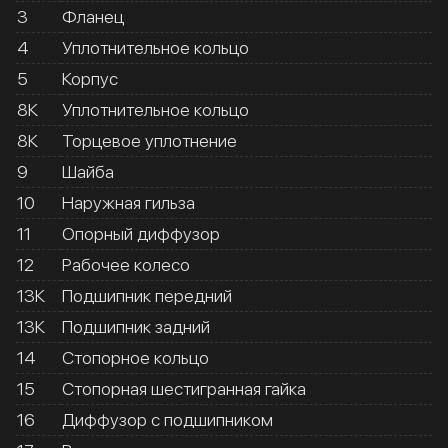
3
Фланец
4
Уплотнительное кольцо
5
Корпус
8К
Уплотнительное кольцо
8К
Торцевое уплотнение
9
Шайба
10
Наружная гильза
11
Опорный диффузор
12
Рабочее колесо
13К
Подшипник передний
13К
Подшипник задний
14
Стопорное кольцо
15
Стопорная шестигранная гайка
16
Диффузор с подшипником