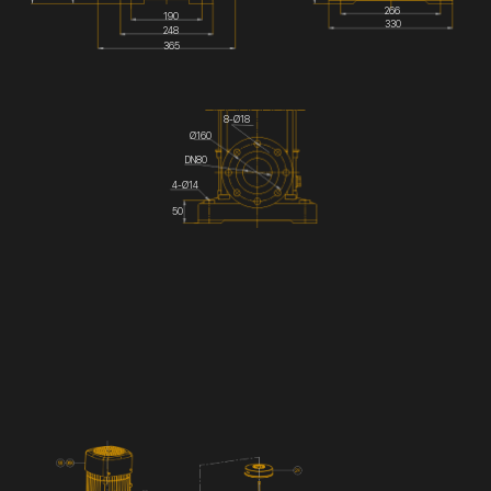
266
190
330
248
365
8-Ø18
Ø160
DN80
4-Ø14
50