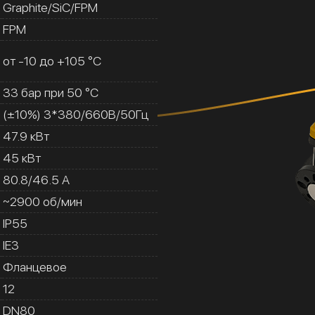
Graphite/SiC/FPM
FPM
от -10 до +105 °C
33 бар при 50 °C
(±10%) 3*380/660В/50Гц
47.9 кВт
45 кВт
80.8/46.5 A
~2900 об/мин
IP55
IE3
Фланцевое
12
DN80