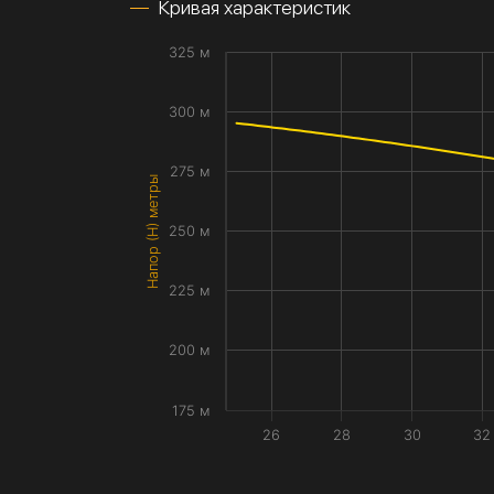
Кривая характеристик
325 м
300 м
275 м
Напор (H) метры
250 м
225 м
200 м
175 м
26
28
30
32