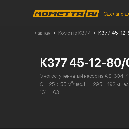
Сделано д
Главная
•
Кометта К377
•
К377 45-12
К377 45-12-80
Многоступенчатый насос из AISI 304, 4
Q = 25 ÷ 55 м³/час, H = 295 ÷ 192 м., а
13111163