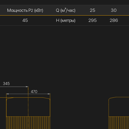
Мощность P
(кВт)
Q (м³/час)
25
30
2
45
H (метры)
295
286
345
470