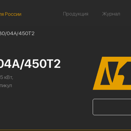
Продукция
Журнал
ля России
-80/04А/450Т2
/04А/450Т2
5 кВт,
ртикул