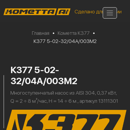
Сделано для России
Главная
•
Кометта К377
•
К377 5-02-32/04А/003М2
К377 5-02-
32/04А/003М2
Многоступенчатый насос из AISI 304, 0,37 кВт,
Q = 2 ÷ 8 м³/час, H = 14 ÷ 6 м., артикул 13111301