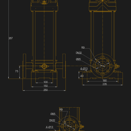
267
R9
DN32
Ø85
4-Ø13
75
43
180
100
235
150
250
R9
Ø85
DN32
4-Ø13