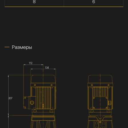
8
6
Размеры
112
134
207