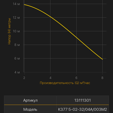
14 м
12 м
Напор (H) метры
10 м
8 м
6 м
4 м
2
4
6
8
Производительность (Q) м³/час
Артикул
13111301
Модель
К377 5-02-32/04А/003М2