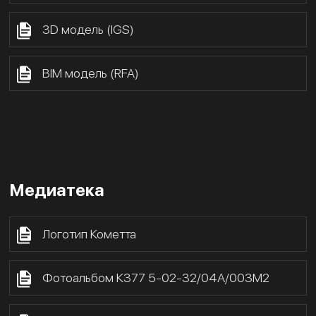
3D модель (IGS)
BIM модель (RFA)
Медиатека
Логотип Кометта
Фотоальбом К377 5-02-32/04А/003М2