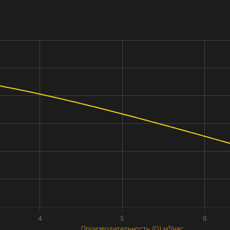
4
5
6
Производительность (Q) м³/час