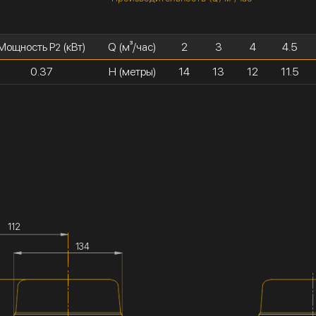
Мощность P
(кВт)
Q (м³/час)
2
3
4
4.5
2
0.37
H (метры)
14
13
12
11.5
112
134