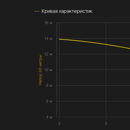
Кривая характеристик
16 м
14 м
12 м
Напор (H) метры
10 м
8 м
6 м
4 м
2
3