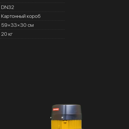
DN32
Картонный короб
59×33×30 см
20 кг