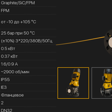
Graphite/SiC/FPM
FPM
от -10 до +105 °C
25 бар при 50 °C
(±10%) 3*220/380В/50Гц
0.5 кВт
0.37 кВт
1.6/0.9 A
~2900 об/мин
IP55
IE3
Фланцевое
2
DN32