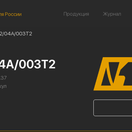
Продукция
Журнал
ля России
32/04А/003Т2
04А/003Т2
,37
кул