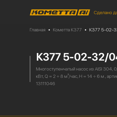
Сделано д
Главная
•
Кометта К377
•
К377 5-02-
К377 5-02-32/
Многоступенчатый насос из AISI 304, 0
кВт, Q = 2 ÷ 8 м³/час, H = 14 ÷ 6 м., арти
13111046