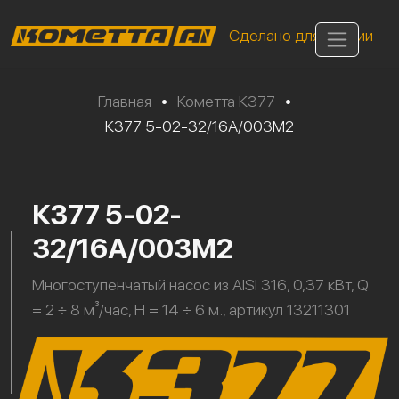
Сделано для России
Главная
•
Кометта К377
•
К377 5-02-32/16А/003М2
К377 5-02-
32/16А/003М2
Многоступенчатый насос из AISI 316, 0,37 кВт, Q
= 2 ÷ 8 м³/час, H = 14 ÷ 6 м., артикул 13211301