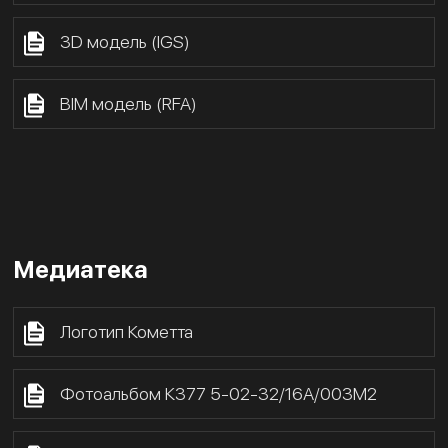
3D модель (IGS)
BIM модель (RFA)
Медиатека
Логотип Кометта
Фотоальбом К377 5-02-32/16А/003М2