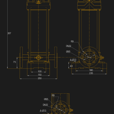
267
R9
DN32
Ø85
4-Ø13
75
43
180
100
235
150
250
R9
Ø85
DN32
4-Ø13