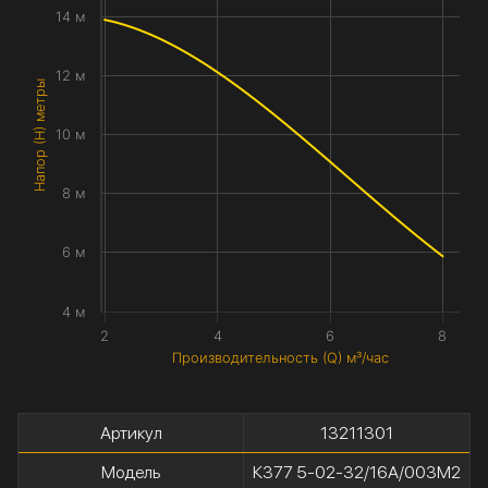
14 м
12 м
Напор (H) метры
10 м
8 м
6 м
4 м
2
4
6
8
Производительность (Q) м³/час
Артикул
13211301
Модель
К377 5-02-32/16А/003М2