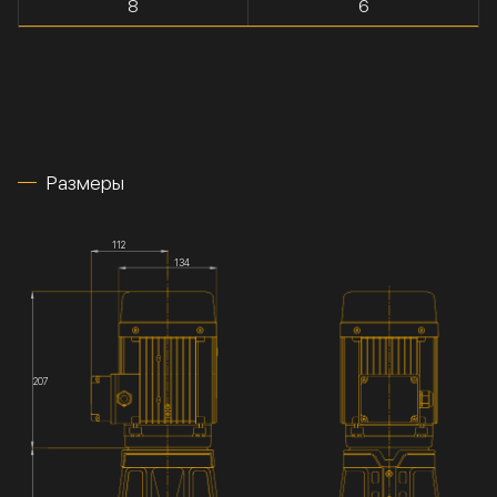
8
6
Размеры
112
134
207