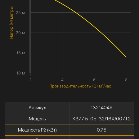
Напор (H) метры
25 м
20 м
15 м
10 м
2
4
6
8
Производительность (Q) м³/час
Артикул
13214049
Модель
К377 5-05-32/16Х/007Т2
Мощность P
(кВт)
0.75
2