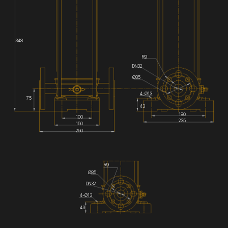
348
R9
DN32
Ø85
4-Ø13
75
43
180
100
235
150
250
R9
Ø85
DN32
4-Ø13
43