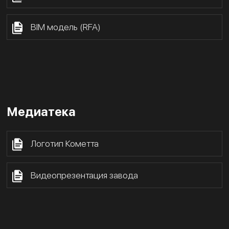
BIM модель (RFA)
Медиатека
Логотип Кометта
Видеопрезентация завода