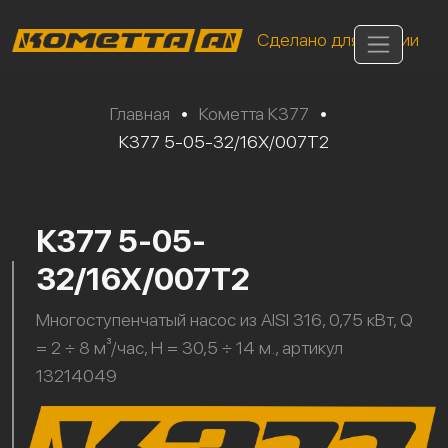
Сделано для России
Главная
•
Кометта К377
•
К377 5-05-32/16Х/007Т2
К377 5-05-
32/16Х/007Т2
Многоступенчатый насос из AISI 316, 0,75 кВт, Q
= 2 ÷ 8 м³/час, H = 30,5 ÷ 14 м., артикул
13214049