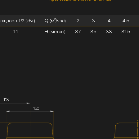
ощность P
(кВт)
Q (м³/час)
2
3
4
4.5
2
1.1
H (метры)
37
35
33
31.5
118
150