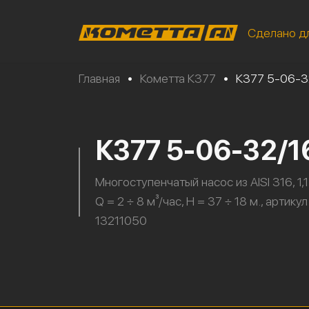
Сделано д
Главная
•
Кометта К377
•
К377 5-06-3
К377 5-06-32/1
Многоступенчатый насос из AISI 316, 1,1
Q = 2 ÷ 8 м³/час, H = 37 ÷ 18 м., артикул
13211050