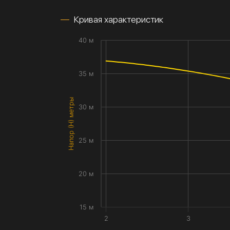
Кривая характеристик
40 м
35 м
Напор (H) метры
30 м
25 м
20 м
15 м
2
3