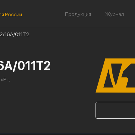
Продукция
Журнал
ля России
2/16А/011Т2
6А/011Т2
 кВт,