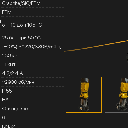
Graphite/SiC/FPM
FPM
и
от -10 до +105 °C
25 бар при 50 °C
(±10%) 3*220/380В/50Гц
1.33 кВт
1.1 кВт
4.2/2.4 A
~2900 об/мин
IP55
IE3
Фланцевое
6
DN32