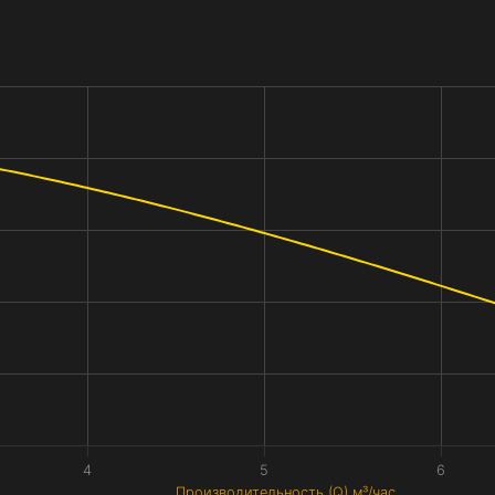
4
5
6
Производительность (Q) м³/час