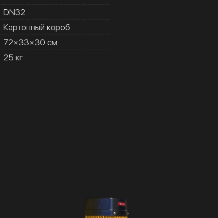
DN32
Картонный короб
72×33×30 см
25 кг