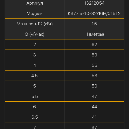
Артикул
13212054
Модель
К377 5-10-32/16Н/015Т2
Мощность P
(кВт)
1.5
2
Q (м³/час)
H (метры)
2
62
3
59
4
55
4.5
53
5
50
5.5
47
6
44
6.5
41
7
37