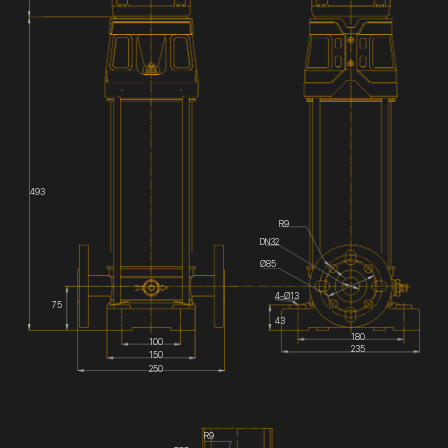
493
R9
DN32
Ø85
4-Ø13
75
43
180
100
235
150
250
R9