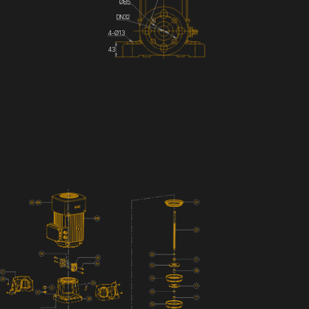
Ø85
DN32
4-Ø13
43