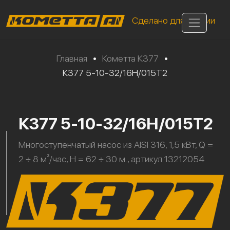
Сделано для России
Главная
•
Кометта К377
•
К377 5-10-32/16Н/015Т2
К377 5-10-32/16Н/015Т2
Многоступенчатый насос из AISI 316, 1,5 кВт, Q =
2 ÷ 8 м³/час, H = 62 ÷ 30 м., артикул 13212054