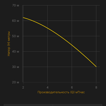
70 м
60 м
Напор (H) метры
50 м
40 м
30 м
20 м
2
4
6
8
Производительность (Q) м³/час