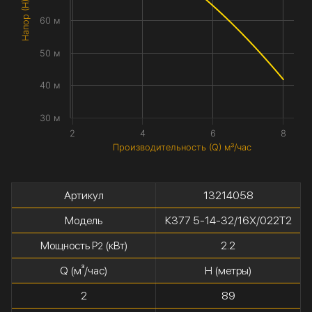
Напор (H) метры
60 м
50 м
40 м
30 м
2
4
6
8
Производительность (Q) м³/час
Артикул
13214058
Модель
К377 5-14-32/16Х/022Т2
Мощность P
(кВт)
2.2
2
Q (м³/час)
H (метры)
2
89