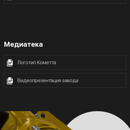
Медиатека
Логотип Кометта
Видеопрезентация завода