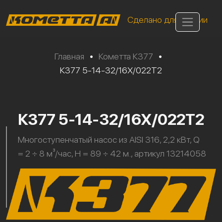
Сделано для России
Главная
•
Кометта К377
•
К377 5-14-32/16Х/022Т2
К377 5-14-32/16Х/022Т2
Многоступенчатый насос из AISI 316, 2,2 кВт, Q
= 2 ÷ 8 м³/час, H = 89 ÷ 42 м., артикул 13214058