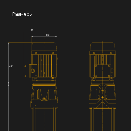
Размеры
127
168
280