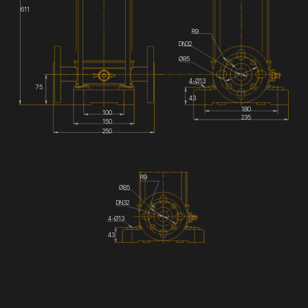
611
R9
DN32
Ø85
4-Ø13
75
43
180
100
235
150
250
R9
Ø85
DN32
4-Ø13
43