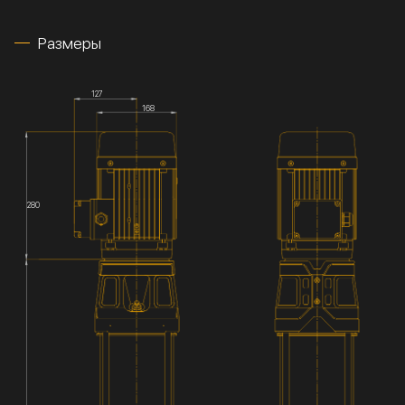
Размеры
127
168
280