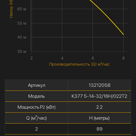
Напор (H) метры
60 м
50 м
40 м
30 м
2
4
6
8
Производительность (Q) м³/час
Артикул
13212058
Модель
К377 5-14-32/16Н/022Т2
Мощность P
(кВт)
2.2
2
Q (м³/час)
H (метры)
2
89