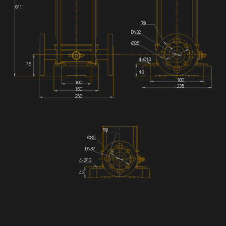
611
R9
DN32
Ø85
4-Ø13
75
43
180
100
235
150
250
R9
Ø85
DN32
4-Ø13
43