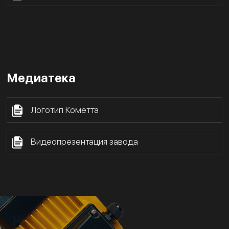
Медиатека
Логотип Кометта
Видеопрезентация завода