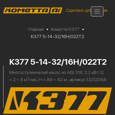
Сделано для России
Главная
•
Кометта К377
•
К377 5-14-32/16Н/022Т2
К377 5-14-32/16Н/022Т2
Многоступенчатый насос из AISI 316, 2,2 кВт, Q
= 2 ÷ 8 м³/час, H = 89 ÷ 42 м., артикул 13212058