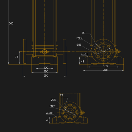
665
R9
DN32
Ø85
4-Ø13
75
43
180
100
235
150
250
R9
Ø85
DN32
4-Ø13
43