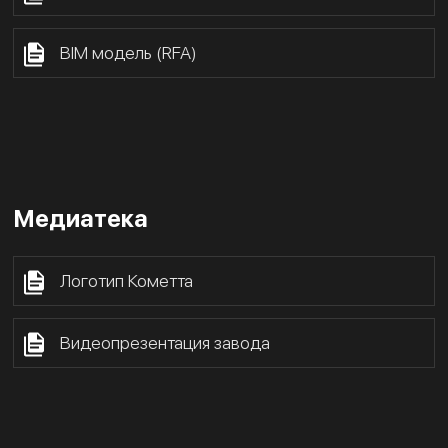
BIM модель (RFA)
Медиатека
Логотип Кометта
Видеопрезентация завода