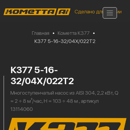
Сделано для России
Главная
•
Кометта К377
•
К377 5-16-32/04Х/022Т2
К377 5-16-
32/04Х/022Т2
Многоступенчатый насос из AISI 304, 2,2 кВт, Q
= 2 ÷ 8 м³/час, H = 103 ÷ 48 м., артикул
13114060