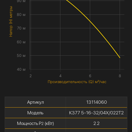
90 м
Напор (H) метры
80 м
70 м
60 м
50 м
40 м
2
4
6
8
Производительность (Q) м³/час
Артикул
13114060
Модель
К377 5-16-32/04Х/022Т2
Мощность P
(кВт)
2.2
2