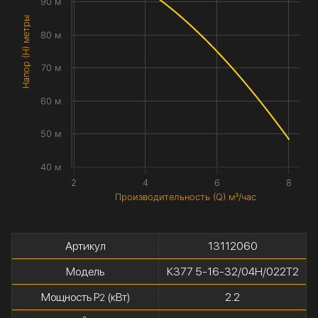
90 м
Напор (H) метры
80 м
70 м
60 м
50 м
40 м
2
4
6
8
Производительность (Q) м³/час
Артикул
13112060
Модель
К377 5-16-32/04Н/022Т2
Мощность P
(кВт)
2.2
2