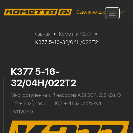
Сделано для России
Главная
•
Кометта К377
•
К377 5-16-32/04Н/022Т2
К377 5-16-
32/04Н/022Т2
Многоступенчатый насос из AISI 304, 2,2 кВт, Q
= 2 ÷ 8 м³/час, H = 103 ÷ 48 м., артикул
13112060