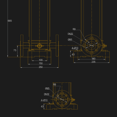
665
R9
DN32
Ø85
4-Ø13
75
43
180
100
235
150
250
R9
Ø85
DN32
4-Ø13
43