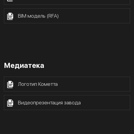
BIM модель (RFA)
Медиатека
Логотип Кометта
Видеопрезентация завода