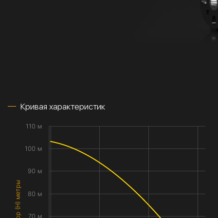
Кривая характеристик
110 м
100 м
90 м
Напор (H) метры
80 м
70 м