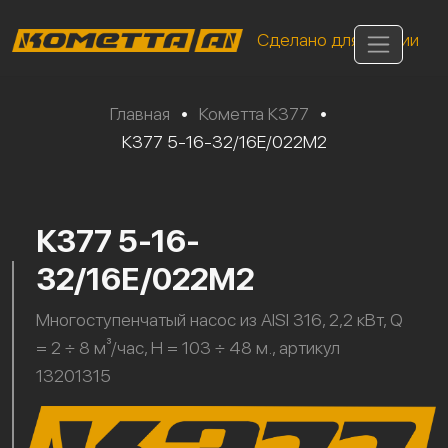
Сделано для России
Главная
•
Кометта К377
•
К377 5-16-32/16Е/022М2
К377 5-16-
32/16Е/022М2
Многоступенчатый насос из AISI 316, 2,2 кВт, Q
= 2 ÷ 8 м³/час, H = 103 ÷ 48 м., артикул
13201315