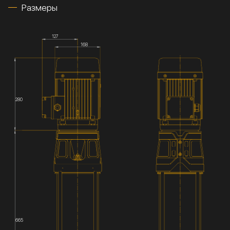
Размеры
127
168
280
665