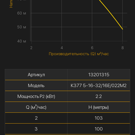
60 м
50 м
40 м
2
4
6
8
Производительность (Q) м³/час
Артикул
13201315
Модель
К377 5-16-32/16Е/022М2
Мощность P
(кВт)
2.2
2
Q (м³/час)
H (метры)
2
103
3
100