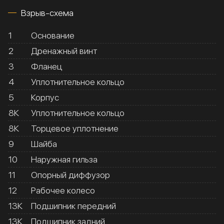
Взрыв-схема
1
Основание
2
Дренажный винт
3
Фланец
4
Уплотнительное кольцо
5
Корпус
8К
Уплотнительное кольцо
8К
Торцевое уплотнение
9
Шайба
10
Наружная гильза
11
Опорный диффузор
12
Рабочее колесо
13К
Подшипник передний
13К
Подшипник задний