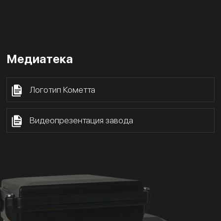
Медиатека
Логотип Кометта
Видеопрезентация завода