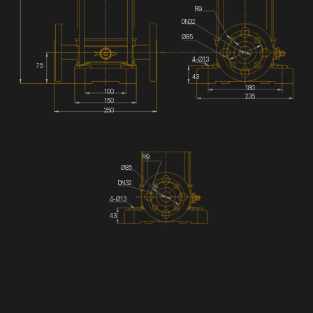
R9
DN32
Ø85
4-Ø13
75
43
180
100
235
150
250
R9
Ø85
DN32
4-Ø13
43