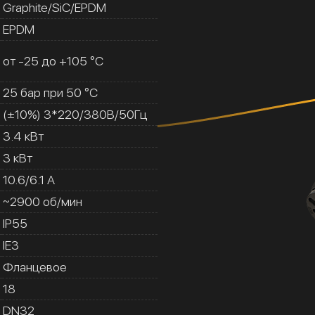
Graphite/SiC/EPDM
EPDM
от -25 до +105 °C
25 бар при 50 °C
(±10%) 3*220/380В/50Гц
3.4 кВт
3 кВт
10.6/6.1 A
~2900 об/мин
IP55
IE3
Фланцевое
18
DN32