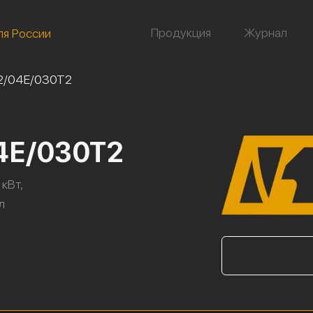
Продукция
Журнал
ля России
2/04Е/030Т2
4Е/030Т2
кВт,
л