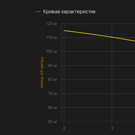
Кривая характеристик
120 м
110 м
100 м
Напор (H) метры
90 м
80 м
70 м
60 м
50 м
2
3