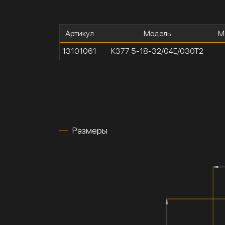
Артикул
Модель
М
13101061
К377 5-18-32/04Е/030Т2
Размеры