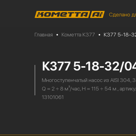
Сделано д
Главная
•
Кометта К377
•
К377 5-18-3
К377 5-18-32/0
Многоступенчатый насос из AISI 304, 3 
Q = 2 ÷ 8 м³/час, H = 115 ÷ 54 м., артику
13101061