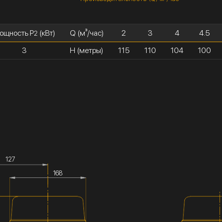
ощность P
(кВт)
Q (м³/час)
2
3
4
4.5
2
3
H (метры)
115
110
104
100
127
168