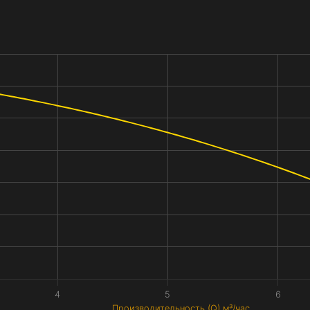
4
5
6
Производительность (Q) м³/час