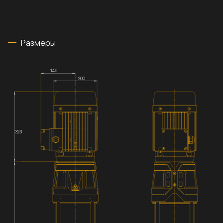
Размеры
146
200
323