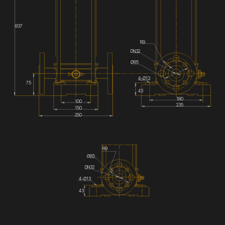
837
R9
DN32
Ø85
4-Ø13
75
43
180
100
235
150
250
R9
Ø85
DN32
4-Ø13
43