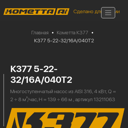
Сделано для России
Главная
•
Кометта К377
•
К377 5-22-32/16А/040Т2
К377 5-22-
32/16А/040Т2
Многоступенчатый насос из AISI 316, 4 кВт, Q =
2 ÷ 8 м³/час, H = 139 ÷ 66 м., артикул 13211063