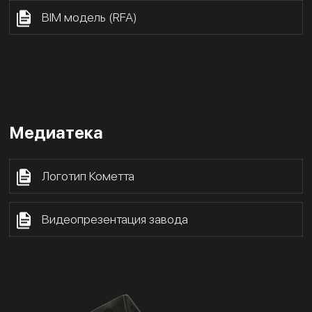
BIM модель (RFA)
Медиатека
Логотип Кометта
Видеопрезентация завода