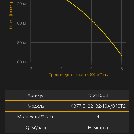
Напор (H) метры
120 м
100 м
80 м
60 м
2
4
6
8
Производительность (Q) м³/час
Артикул
13211063
Модель
К377 5-22-32/16А/040Т2
Мощность P
(кВт)
4
2
Q (м³/час)
H (метры)