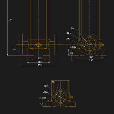
1134
R9
DN32
Ø85
4-Ø13
75
43
180
100
235
150
250
R9
Ø85
DN32
4-Ø13
43