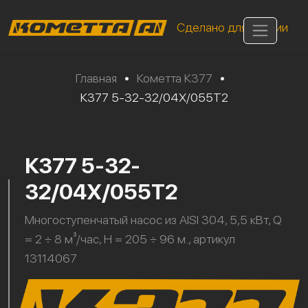
Сделано для России
Главная
•
Кометта К377
•
К377 5-32-32/04Х/055Т2
К377 5-32-
32/04Х/055Т2
Многоступенчатый насос из AISI 304, 5,5 кВт, Q
= 2 ÷ 8 м³/час, H = 205 ÷ 96 м., артикул
13114067