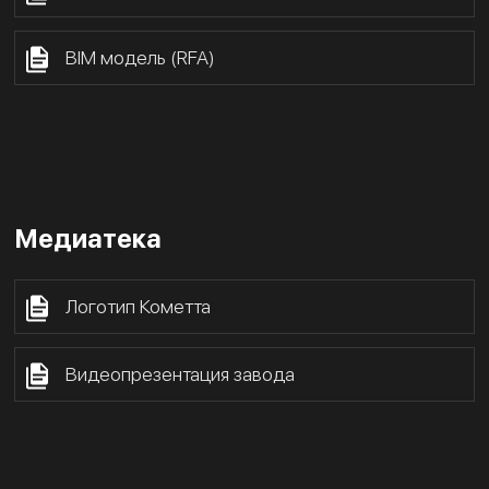
BIM модель (RFA)
Медиатека
Логотип Кометта
Видеопрезентация завода