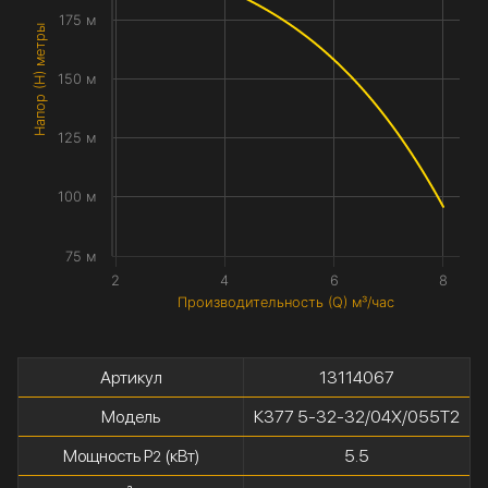
175 м
Напор (H) метры
150 м
125 м
100 м
75 м
2
4
6
8
Производительность (Q) м³/час
Артикул
13114067
Модель
К377 5-32-32/04Х/055Т2
Мощность P
(кВт)
5.5
2