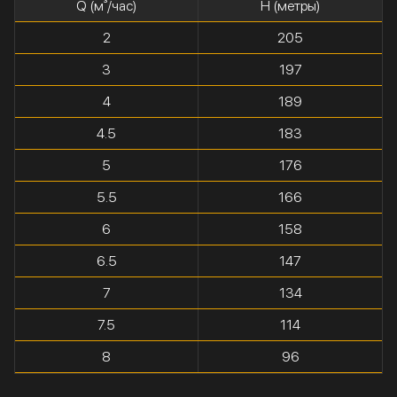
Q (м³/час)
H (метры)
2
205
3
197
4
189
4.5
183
5
176
5.5
166
6
158
6.5
147
7
134
7.5
114
8
96