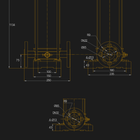
1134
R9
DN32
Ø85
4-Ø13
75
43
180
100
235
150
250
R9
Ø85
DN32
4-Ø13
43