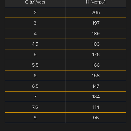
Q (м³/час)
H (метры)
2
205
3
197
4
189
4.5
183
5
176
5.5
166
6
158
6.5
147
7
134
7.5
114
8
96