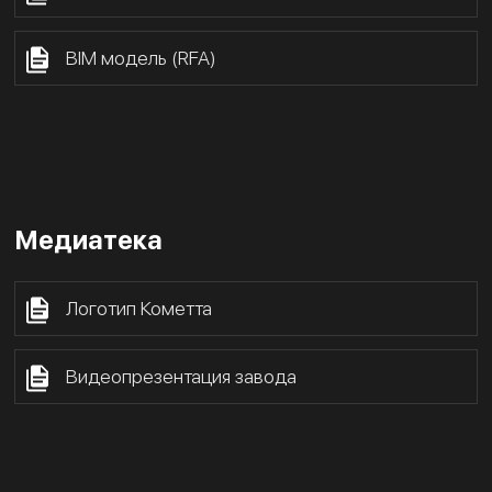
BIM модель (RFA)
Медиатека
Логотип Кометта
Видеопрезентация завода