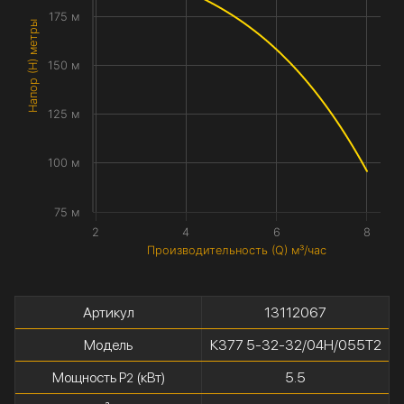
175 м
Напор (H) метры
150 м
125 м
100 м
75 м
2
4
6
8
Производительность (Q) м³/час
Артикул
13112067
Модель
К377 5-32-32/04Н/055Т2
Мощность P
(кВт)
5.5
2