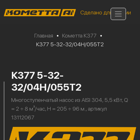
Сделано для России
Главная
•
Кометта К377
•
К377 5-32-32/04Н/055Т2
К377 5-32-
32/04Н/055Т2
Многоступенчатый насос из AISI 304, 5,5 кВт, Q
= 2 ÷ 8 м³/час, H = 205 ÷ 96 м., артикул
13112067