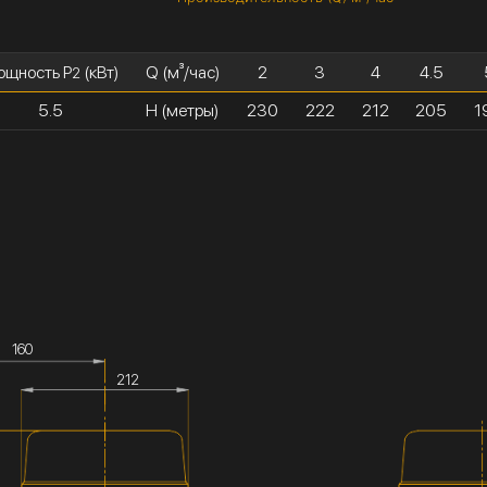
ощность P
(кВт)
Q (м³/час)
2
3
4
4.5
2
5.5
H (метры)
230
222
212
205
1
160
212