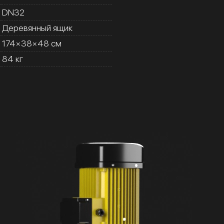
DN32
Деревянный ящик
174×38×48 см
84 кг