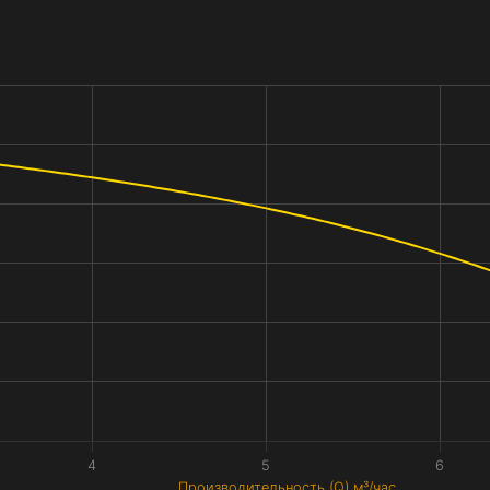
4
5
6
Производительность (Q) м³/час