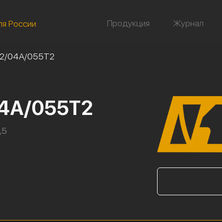
Продукция
Журнал
ля России
32/04А/055Т2
04А/055Т2
,5