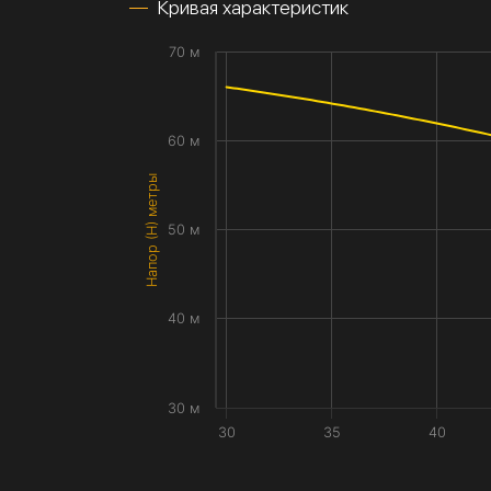
Кривая характеристик
70 м
60 м
Напор (H) метры
50 м
40 м
30 м
30
35
40