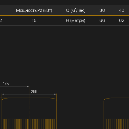
Мощность P
(кВт)
Q (м³/час)
30
40
2
2
15
H (метры)
66
62
178
255