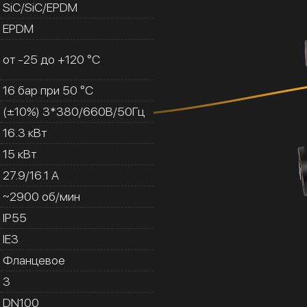
SiC/SiC/EPDM
EPDM
от -25 до +120 °C
16 бар при 50 °C
(±10%) 3*380/660В/50Гц
16.3 кВт
15 кВт
27.9/16.1 A
~2900 об/мин
IP55
IE3
Фланцевое
3
DN100