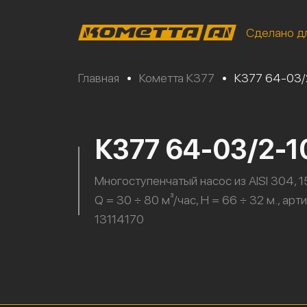
Сделано д
Главная
•
Кометта К377
•
К377 64-03/
К377 64-03/2-
Многоступенчатый насос из AISI 304, 15
Q = 30 ÷ 80 м³/час, H = 66 ÷ 32 м., арт
13114170