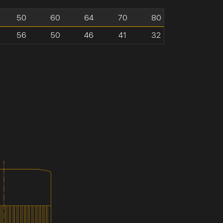
50
60
64
70
80
56
50
46
41
32