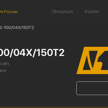
Продукция
Журнал
ля России
2-100/04Х/150Т2
100/04Х/150Т2
 кВт,
икул